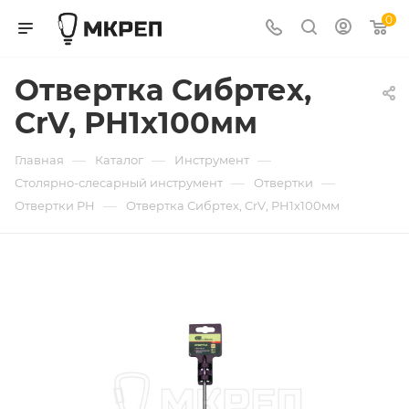
0
Отвертка Сибртех,
CrV, РН1х100мм
—
—
—
Главная
Каталог
Инструмент
—
—
Столярно-слесарный инструмент
Отвертки
—
Отвертки PH
Отвертка Сибртех, CrV, РН1х100мм