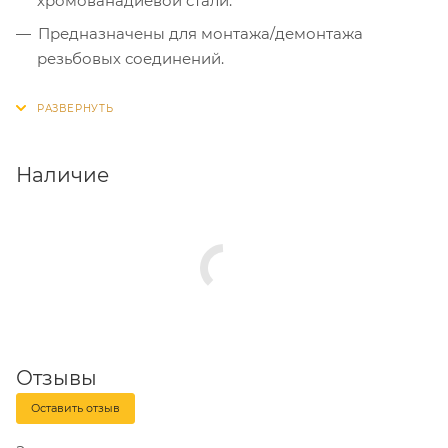
хромованадиевой стали.
Предназначены для монтажа/демонтажа
резьбовых соединений.
Двухкомпонентная рукоятка удобно и надежно
фиксируется в руке.
Твердость рабочей части составляет 50-54 HRC.
Наличие
Отзывы
Оставить отзыв