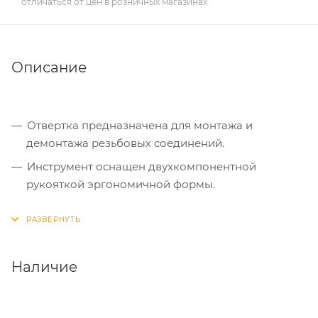
отличаться от цен в розничных магазинах
Описание
Отвертка предназначена для монтажа и
демонтажа резьбовых соединений.
Инструмент оснащен двухкомпонентной
рукояткой эргономичной формы.
В комплект входит комбинированный
двухсторонний стержень отвертки с профилями
PH2/SL6, сталь CrV. Hrc 52-54
Наличие