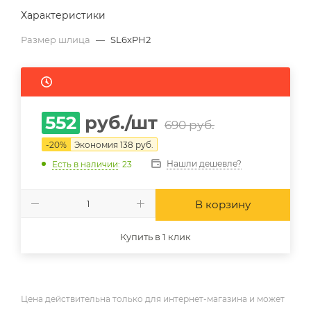
Характеристики
Размер шлица
—
SL6xPH2
552
руб.
/шт
690
руб.
-
20
%
Экономия
138
руб.
Нашли дешевле?
Есть в наличии
: 23
В корзину
Купить в 1 клик
Цена действительна только для интернет-магазина и может