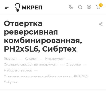
0
Отвертка
реверсивная
комбинированная,
PH2xSL6, Сибртех
—
—
—
Главная
Каталог
Инструмент
—
—
Столярно-слесарный инструмент
Отвертки
—
Наборы отверток
Отвертка реверсивная комбинированная, PH2xSL6,
Сибртех