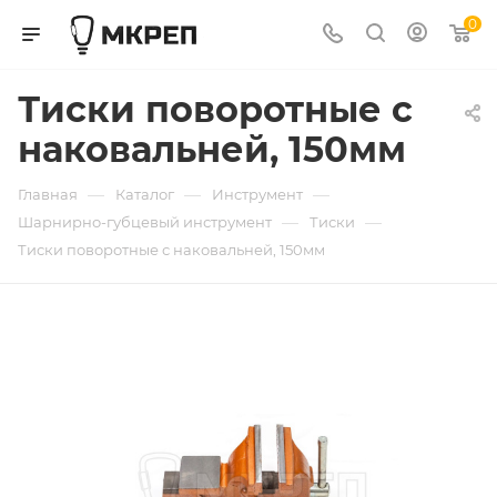
0
Тиски поворотные с
наковальней, 150мм
—
—
—
Главная
Каталог
Инструмент
—
—
Шарнирно-губцевый инструмент
Тиски
Тиски поворотные с наковальней, 150мм