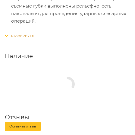
съемные губки выполнены рельефно, есть
наковальня для проведения ударных слесарных
операций.
Тиски можно повернуть относительно основания,
выбирая наиболее удобное положение, и
закрепить.
Наличие
Отзывы
Оставить отзыв