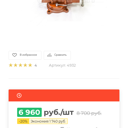
В избранное
Сравнить
Артикул:
4932
4
6 960
руб.
/шт
8 700
руб.
-
20
%
Экономия
1 740
руб.