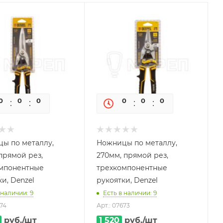
0
0
0
0
0
0
0
0
ы по металлу,
Ножницы по металлу,
прямой рез,
270мм, прямой рез,
мпонентные
трехкомпонентные
и, Denzel
рукоятки, Denzel
 наличии: 9
Есть в наличии: 9
674
Арт.: 07673
руб.
/шт
1 520
руб.
/шт