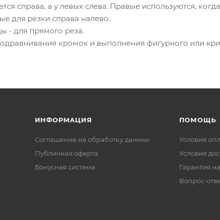
ется справа, а у левых слева. Правые используются, когд
ые для резки справа налево.
 - для прямого реза.
 подравнивания кромок и выполнения фигурного или кри
ИНФОРМАЦИЯ
ПОМОЩЬ
Соглашение на обработку данных
Условия оп
Публичная оферта
Условия дос
Бонусная система
Гарантия на
Вопрос-отв