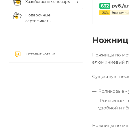
Хозяйственные товары
632
руб.
/ш
-
20
%
Экономи
Подарочные
сертификаты
Ножницы
Оставить отзыв
Ножницы по мета
алюминиевый пр
Существует нес
Роликовые - 
Рычажные - л
удобной и лё
Ножницы по мет