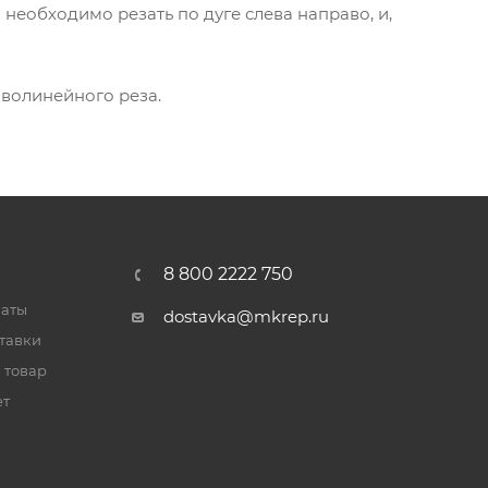
а необходимо резать по дуге слева направо, и,
волинейного реза.
8 800 2222 750
латы
dostavka@mkrep.ru
тавки
 товар
ет