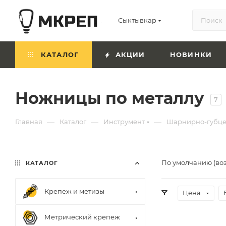
Сыктывкар
КАТАЛОГ
АКЦИИ
НОВИНКИ
Ножницы по металлу
7
—
—
—
Главная
Каталог
Инструмент
Шарнирно-губце
По умолчанию (во
КАТАЛОГ
Крепеж и метизы
Цена
Метрический крепеж