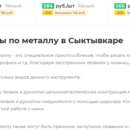
т
584
руб.
/шт
560
р
790
руб.
730
руб.
я
158
руб.
-
20
%
Экономия
146
руб.
-
20
%
Э
 по металлу в Сыктывкаре
ллу - это специальное приспособление, чтобы резать ме
офиль и т.д. Благодаря заострённым лезвиям у ножниц, 
колько видов данного инструмента:
у лезвия и рукоятки цельнометаллическая конструкция 
езвия и рукоятки соединяются с помощью шарнира. Кон
гкой работе с ними.
аллу также могут быть прямыми, загнутыми, правыми и 