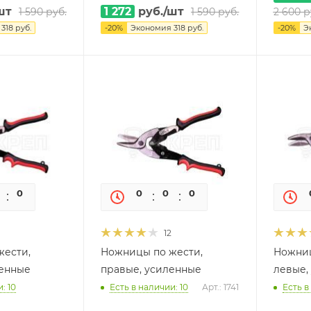
шт
1 272
руб.
/шт
1 590
руб.
1 590
руб.
2 600
р
я
318
руб.
-
20
%
Экономия
318
руб.
-
20
%
Э
0
0
0
0
0
0
12
жести,
Ножницы по жести,
Ножниц
ленные
правые, усиленные
левые,
: 10
Есть в наличии: 10
Арт.: 1741
Есть в