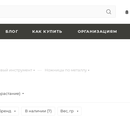
8
БЛОГ
КАК КУПИТЬ
ОРГАНИЗАЦИЯМ
—
вый инструмент
Ножницы по металлу
зрастание)
Бренд
В наличии (
7
)
Вес, гр