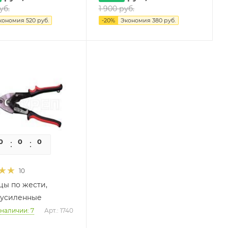
уб.
1 900
руб.
кономия
520
руб.
-
20
%
Экономия
380
руб.
0
0
0
0
10
ы по жести,
 усиленные
 наличии: 7
Арт.: 1740