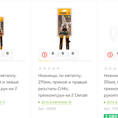
0
0
0
0
0
0
металлу,
Ножницы, по металлу,
Ножниц
й и левый
270мм, прямой и правый
315мм, 
рук-ки //
рез,сталь-СrMo,
трехко
трехкомп.рук-ки // Denzel
рукоятк
: 5
Есть в наличии: 10
Есть в
Арт.: 09250
Арт.: 07
2 080