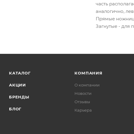
часть располага
аналогично, лев
Прямые ножницы
Загнутые - для
КАТАЛОГ
КОМПАНИЯ
АКЦИИ
О компании
Новости
БРЕНДЫ
Отзывы
БЛОГ
Карьера