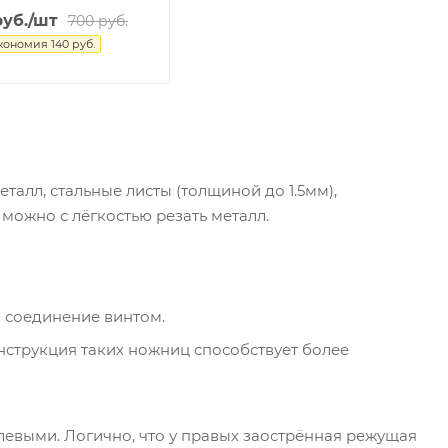
уб.
/шт
700
руб.
кономия
140
руб.
талл, стальные листы (толщиной до 1.5мм),
можно с лёгкостью резать металл.
и соединение винтом.
струкция таких ножниц способствует более
левыми. Логично, что у правых заострённая режущая