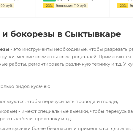
я
99
руб.
-
20
%
Экономия
110
руб.
-
20
%
Э
 и бокорезы в Сыктывкаре
резы
- это инструменты необходимые, чтобы разрезать р
прутки, мелкие элементы электродеталей. Применяются 
ые работы, ремонтировать различную технику и т.д. У к
олько видов кусачек:
пользуются, чтобы перекусывать провода и гвозди;
ковые) - имеют специальные выемки, чтобы перекусыва
езать кабели, проволоку и т.д.
ские кусачки более безопасны и применяются для элек