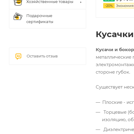
Хозяйственные товары
-
20
%
Экономи
Подарочные
сертификаты
Кусачки
Кусачи и боко
Оставить отзыв
металлические 
электромонтажн
стороне губок.
Существует неск
Плоские - ис
Торцевые (бо
изоляцию, обр
Диэлектриче