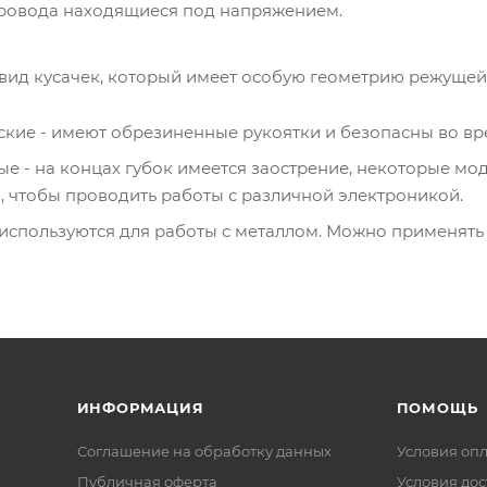
провода находящиеся под напряжением.
 вид кусачек, который имеет особую геометрию режущей 
кие - имеют обрезиненные рукоятки и безопасны во в
 - на концах губок имеется заострение, некоторые моде
, чтобы проводить работы с различной электроникой.
используются для работы с металлом. Можно применять 
ИНФОРМАЦИЯ
ПОМОЩЬ
Соглашение на обработку данных
Условия оп
Публичная оферта
Условия дос