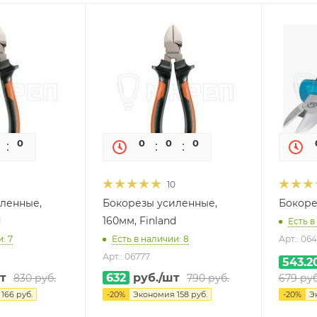
0
0
0
0
0
0
10
ленные,
Бокорезы усиленные,
Бокоре
d
160мм, Finland
Есть в
: 7
Есть в наличии: 8
Арт.: 064
Арт.: 06777
543.2
т
632
руб.
/шт
830
руб.
790
руб.
679
руб
я
166
руб.
-
20
%
Экономия
158
руб.
-
20
%
Э