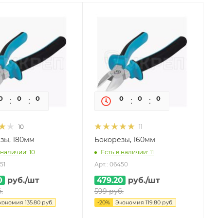
0
0
0
0
0
0
0
0
10
11
зы, 180мм
Бокорезы, 160мм
 наличии: 10
Есть в наличии: 11
51
Арт.: 06450
0
руб.
/шт
479.20
руб.
/шт
.
599
руб.
кономия
135.80
руб.
-
20
%
Экономия
119.80
руб.