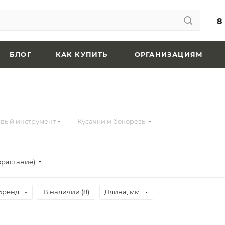
8
БЛОГ
КАК КУПИТЬ
ОРГАНИЗАЦИЯМ
—
вый инструмент
Кусачки и бокорезы
зрастание)
Бренд
В наличии (
8
)
Длина, мм