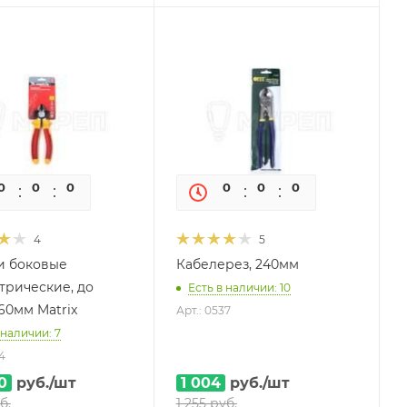
0
0
0
0
0
0
0
0
4
5
и боковые
Кабелерез, 240мм
трические, до
Есть в наличии: 10
60мм Matrix
Арт.: 0537
 наличии: 7
4
0
руб.
/шт
1 004
руб.
/шт
б.
1 255
руб.