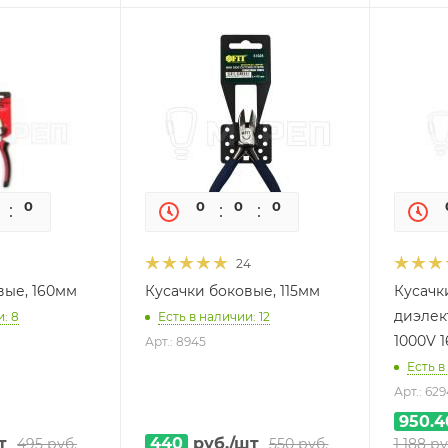
0
0
0
0
0
0
24
вые, 160мм
Кусачки боковые, 115мм
Кусачк
диэлек
: 8
Есть в наличии: 12
1000V 1
Арт.: 8945
Есть в
Арт.: 629
950.4
т
440
руб.
/шт
495
руб.
550
руб.
1 188
ру