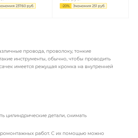
кономия
237.60
руб.
-
20
%
Экономия
251
руб.
азличные провода, проволоку, тонкие
такие инструменты, обычно, чтобы проводить
усачек имеется режущая кромка на внутренней
ть цилиндрические детали, снимать
тромонтажных работ. С их помощью можно