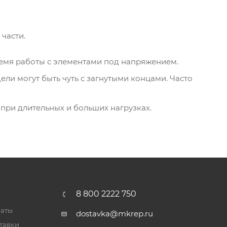
части.
ремя работы с элементами под напряжением.
ли могут быть чуть с загнутыми концами. Часто
при длительных и больших нагрузках.
8 800 2222 750
латы
dostavka@mkrep.ru
тавки