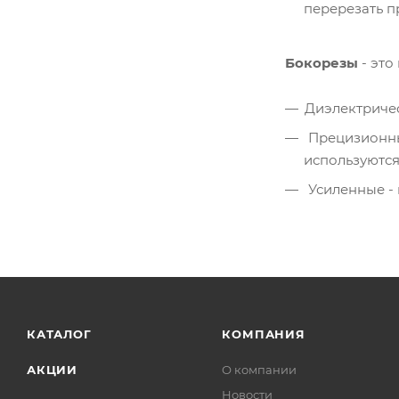
перерезать 
Бокорезы
- это
Диэлектричес
Прецизионные
используются
Усиленные - 
КАТАЛОГ
КОМПАНИЯ
АКЦИИ
О компании
Новости