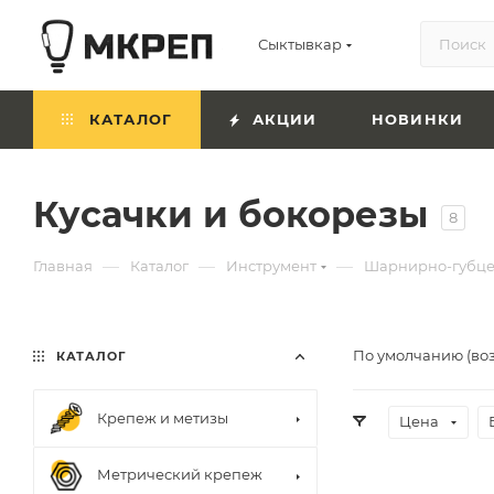
Сыктывкар
КАТАЛОГ
АКЦИИ
НОВИНКИ
Кусачки и бокорезы
8
—
—
—
Главная
Каталог
Инструмент
Шарнирно-губце
По умолчанию (во
КАТАЛОГ
Крепеж и метизы
Цена
Метрический крепеж