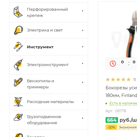
Перфорированный
крепеж
Электрика и свет
Инструмент
0
0
Электроинструмент
11
Бензопилы и
триммеры
Бокорезы уси
180мм, Finlan
Расходные материалы
Есть в наличии
Арт.: 06778
Грузоподъемное
664
руб.
/ш
оборудование
-
20
%
Экономи