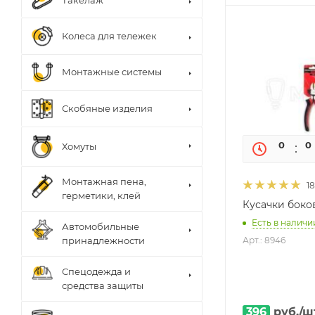
Такелаж
Колеса для тележек
Монтажные системы
Скобяные изделия
0
0
Хомуты
Монтажная пена,
18
герметики, клей
Кусачки боко
Есть в наличии
Автомобильные
Арт.: 8946
принадлежности
Спецодежда и
средства защиты
396
руб.
/ш