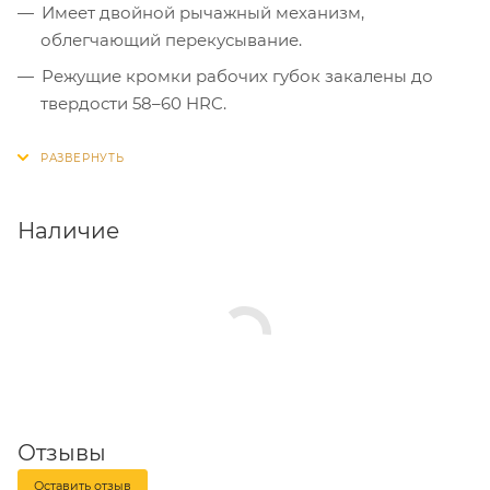
Имеет двойной рычажный механизм,
облегчающий перекусывание.
Режущие кромки рабочих губок закалены до
твердости 58–60 HRC.
Инструмент используется для перекусывания
стальной проволоки, болтов и арматурных
стержней.
Наличие
Отзывы
Оставить отзыв