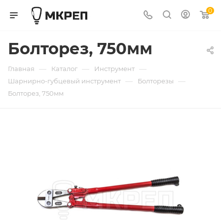
0
Болторез, 750мм
—
—
—
Главная
Каталог
Инструмент
—
—
Шарнирно-губцевый инструмент
Болторезы
Болторез, 750мм