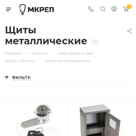
0
Щиты
металлические
12
—
—
—
Главная
Каталог
Электрика и свет
—
Щиты и боксы
Щиты металлические
ФИЛЬТР