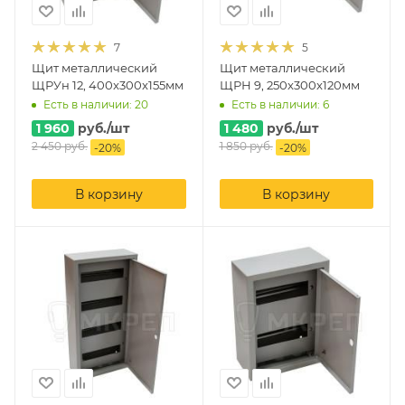
7
5
Щит металлический
Щит металлический
ЩРУн 12, 400x300x155мм
ЩРН 9, 250x300x120мм
Есть в наличии: 20
Есть в наличии: 6
1 960
руб.
/шт
1 480
руб.
/шт
2 450
руб.
1 850
руб.
-
20
%
-
20
%
В корзину
В корзину