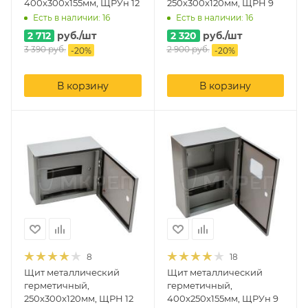
400x300x155мм, ЩРУн 12
250x300x120мм, ЩРН 9
Есть в наличии: 16
Есть в наличии: 16
2 712
руб.
/шт
2 320
руб.
/шт
3 390
руб.
2 900
руб.
-
20
%
-
20
%
В корзину
В корзину
8
18
Щит металлический
Щит металлический
герметичный,
герметичный,
250x300x120мм, ЩРН 12
400x250x155мм, ЩРУн 9