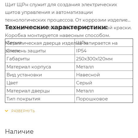
Щит ЩРн служит для создания электрических
щитов управления и автоматизации
технологических процессов. От коррозии изделие
Технические характеристики:
защищено слоем специальной порошковой краски.
Коробка монтируется навесным способом.
Серия
ЩРн
Металлическая дверца изделия запирается на
замок.
Степень защиты
IP54
Габариты
250х300х120мм
Материал корпуса
Металл
Вид установки
Навесной
Цвет
Серый
Материал дверцы
Металл
Тип покрытия
Порошковое
Наличие