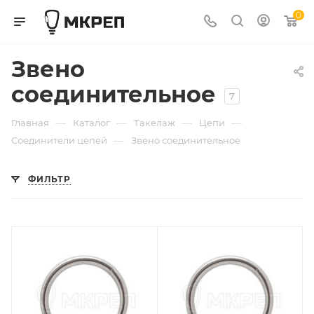
0
Звено
соединительное
7
—
—
—
—
Главная
Каталог
Такелаж
Цепи
—
Соединители цепей
Звено соединительное
ФИЛЬТР