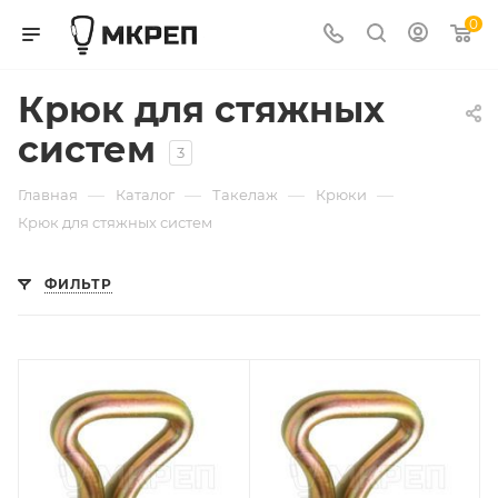
0
Крюк для стяжных
систем
3
—
—
—
—
Главная
Каталог
Такелаж
Крюки
Крюк для стяжных систем
ФИЛЬТР