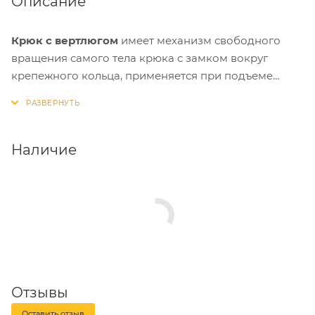
Описание
Крюк с вертлюгом
имеет механизм свободного
вращения самого тела крюка с замком вокруг
крепежного кольца, применяется при подъеме
сложносбалансированных грузов, которые требуют
более точной центровки такого груза после
крепления.
Наличие
Крюки с вертлюгом рекомендуются для широкого
применения в различных грузоподъемных
устройствах: от ручных талей до подъемных кранов,
для подъема и перемещения грузов, деталей и
элементов конструкций. Они являются
неотъемлемой частью большинства
грузоподъемных механизмов и приспособлений.
Отзывы
Оставить отзыв