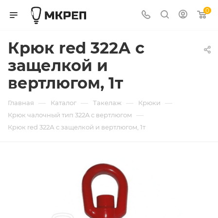
0
Крюк red 322А с
защелкой и
вертлюгом, 1т
—
—
—
—
Главная
Каталог
Такелаж
Крюки
—
Крюк чалочный тип 322A с вертлюгом
Крюк red 322А с защелкой и вертлюгом, 1т