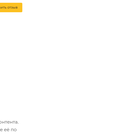
вить отзыв
онтента.
е её по