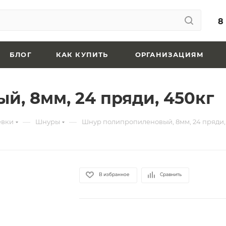
8
БЛОГ
КАК КУПИТЬ
ОРГАНИЗАЦИЯМ
, 8мм, 24 пряди, 450кг
—
—
евки
Шнуры
Шнур полипропиленовый, 8мм, 24 пряди,
В избранное
Сравнить