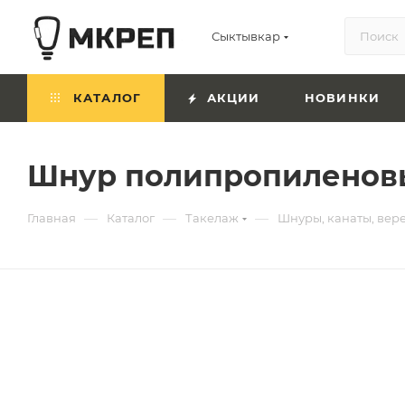
Сыктывкар
КАТАЛОГ
АКЦИИ
НОВИНКИ
Шнур полипропиленовый
—
—
—
Главная
Каталог
Такелаж
Шнуры, канаты, вер