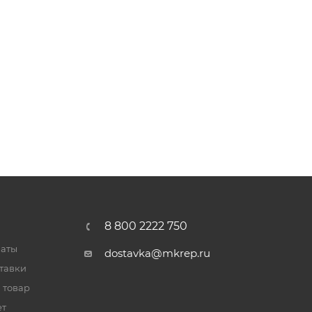
8 800 2222 750
латы
dostavka@mkrep.ru
тавки
 товар
ет