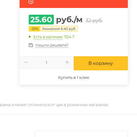
25.60
руб.
/м
32
руб.
-
20
%
Экономия
6.40
руб.
Есть в наличии
: 1124.7
Нашли дешевле?
В корзину
Купить в 1 клик
азина и может отличаться от цен в розничных магазинах