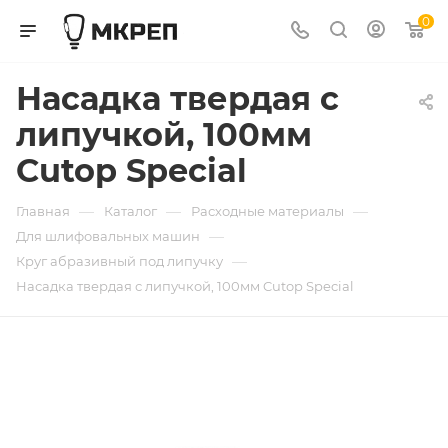
0
Насадка твердая с
липучкой, 100мм
Cutop Special
—
—
—
Главная
Каталог
Расходные материалы
—
Для шлифовальных машин
—
Круг абразивный под липучку
Насадка твердая с липучкой, 100мм Cutop Special