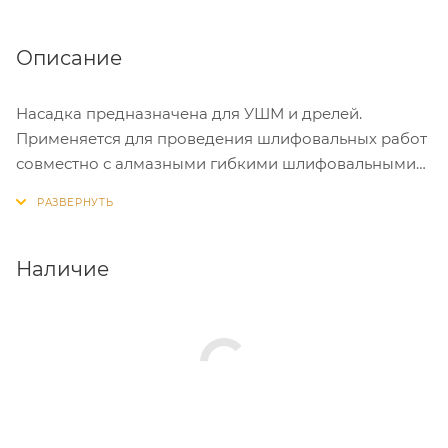
Описание
Насадка предназначена для УШМ и дрелей.
Применяется для проведения шлифовальных работ
совместно с алмазными гибкими шлифовальными
кругами на ворсовой основе. В комплекте
поставляется переходник с резьбы М14 на
цилиндрический хвостовик для крепления оснастки
в патроне электродрели.
Наличие
Диаметр - 100 мм.