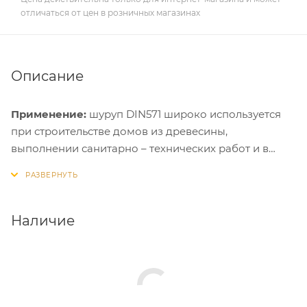
отличаться от цен в розничных магазинах
Описание
Применение:
шуруп DIN571 широко используется
при строительстве домов из древесины,
выполнении санитарно – технических работ и в
быту для надежного крепления различных
конструкций. Шуруп DIN 571 так же имеет название
Шуруп-глухарь. Данный шуруп монтируется и в
бетонные, кирпичные, пенобетонные стены с
Наличие
применением соответствующего дюбеля.