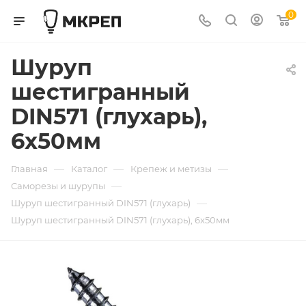
0
Шуруп
шестигранный
DIN571 (глухарь),
6x50мм
—
—
—
Главная
Каталог
Крепеж и метизы
—
Саморезы и шурупы
—
Шуруп шестигранный DIN571 (глухарь)
Шуруп шестигранный DIN571 (глухарь), 6x50мм