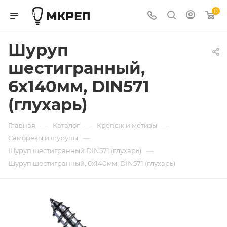
0
Шуруп
шестигранный,
6x140мм, DIN571
(глухарь)
—
—
—
Главная
Каталог
Крепеж и метизы
—
Саморезы и шурупы
—
Шуруп шестигранный DIN571 (глухарь)
Шуруп шестигранный, 6x140мм, DIN571 (глухарь)