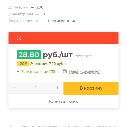
Длина, мм
—
200
Диаметр, мм
—
10
Форма головки
—
Шестигранная
28.80
руб.
/шт
36
руб.
-
20
%
Экономия
7.20
руб.
Нашли дешевле?
Есть в наличии
: 715
В корзину
Купить в 1 клик
Цена действительна только для интернет-магазина и может