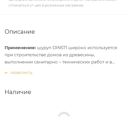
отличаться от цен в розничных магазинах
Описание
Применение:
шуруп DIN571 широко используется
при строительстве домов из древесины,
выполнении санитарно – технических работ и в
быту для надежного крепления различных
конструкций. Шуруп DIN 571 так же имеет название
Шуруп-глухарь. Данный шуруп монтируется и в
бетонные, кирпичные, пенобетонные стены с
Наличие
применением соответствующего дюбеля.