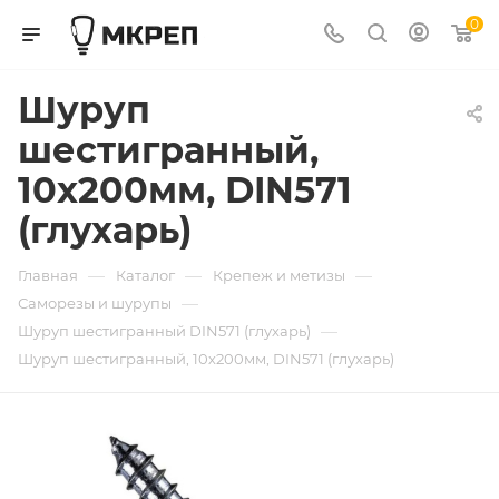
0
Шуруп
шестигранный,
10х200мм, DIN571
(глухарь)
—
—
—
Главная
Каталог
Крепеж и метизы
—
Саморезы и шурупы
—
Шуруп шестигранный DIN571 (глухарь)
Шуруп шестигранный, 10х200мм, DIN571 (глухарь)