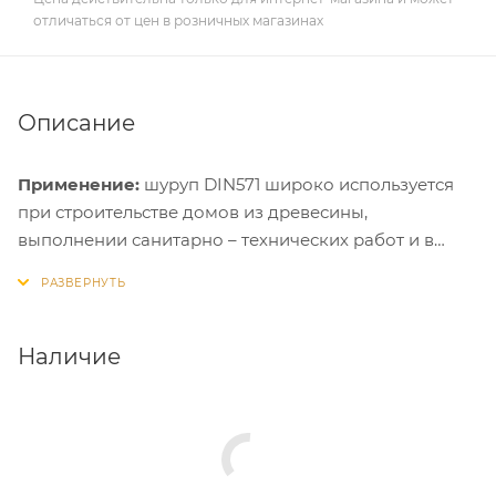
отличаться от цен в розничных магазинах
Описание
Применение:
шуруп DIN571 широко используется
при строительстве домов из древесины,
выполнении санитарно – технических работ и в
быту для надежного крепления различных
конструкций. Шуруп DIN 571 так же имеет название
Шуруп-глухарь. Данный шуруп монтируется и в
бетонные, кирпичные, пенобетонные стены с
Наличие
применением соответствующего дюбеля.