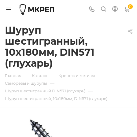
0
Шуруп
шестигранный,
10х180мм, DIN571
(глухарь)
—
—
—
Главная
Каталог
Крепеж и метизы
—
Саморезы и шурупы
—
Шуруп шестигранный DIN571 (глухарь)
Шуруп шестигранный, 10х180мм, DIN571 (глухарь)