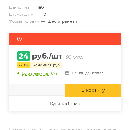
Длина, мм
—
180
Диаметр, мм
—
10
Форма головки
—
Шестигранная
24
руб.
/шт
30
руб.
-
20
%
Экономия
6
руб.
Нашли дешевле?
Есть в наличии
: 674
В корзину
Купить в 1 клик
Цена действительна только для интернет-магазина и может