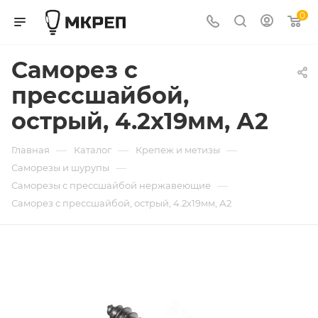
0
Саморез с
прессшайбой,
острый, 4.2х19мм, А2
—
—
—
Главная
Каталог
Крепеж и метизы
—
Саморезы и шурупы
—
Саморезы с прессшайбой нержавеющие
Саморез с прессшайбой, острый, 4.2х19мм, А2