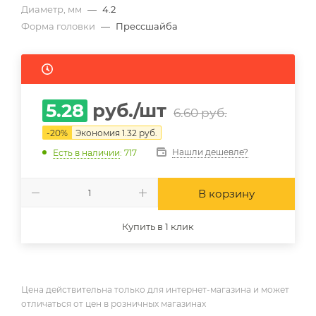
Диаметр, мм
—
4.2
Форма головки
—
Прессшайба
5.28
руб.
/шт
6.60
руб.
-
20
%
Экономия
1.32
руб.
Нашли дешевле?
Есть в наличии
: 717
В корзину
Купить в 1 клик
Цена действительна только для интернет-магазина и может
отличаться от цен в розничных магазинах