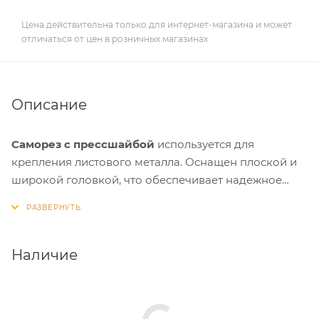
Цена действительна только для интернет-магазина и может
отличаться от цен в розничных магазинах
Описание
Саморез с прессшайбой
используется для
крепления листового металла. Оснащен плоской и
широкой головкой, что обеспечивает надежное
прикрепление листов из тонкой стали к каркасу или
основанию, которое может быть собрано из разных
материалов — деревянных или пластиковых
элементов, стальных тонкостенных профилей.
Наличие
Наконечник имеет форму бура, это намного
облегчает монтаж крепежа с помощью
электроинструмента (шуруповерта).