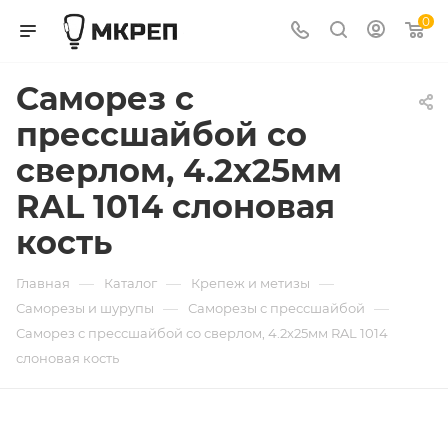
0
Саморез с
прессшайбой со
сверлом, 4.2х25мм
RAL 1014 слоновая
кость
—
—
—
Главная
Каталог
Крепеж и метизы
—
—
Саморезы и шурупы
Саморезы с прессшайбой
Саморез с прессшайбой со сверлом, 4.2х25мм RAL 1014
слоновая кость