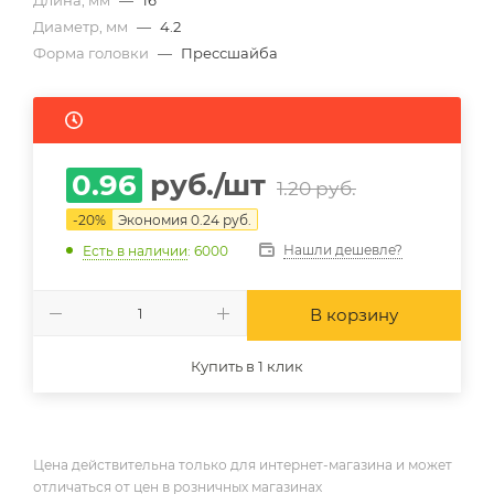
Длина, мм
—
16
Диаметр, мм
—
4.2
Форма головки
—
Прессшайба
0.96
руб.
/шт
1.20
руб.
-
20
%
Экономия
0.24
руб.
Нашли дешевле?
Есть в наличии
: 6000
В корзину
Купить в 1 клик
Цена действительна только для интернет-магазина и может
отличаться от цен в розничных магазинах