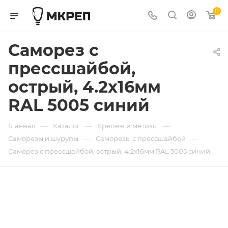
0
Саморез с
прессшайбой,
острый, 4.2х16мм
RAL 5005 синий
—
—
—
Главная
Каталог
Крепеж и метизы
—
—
Саморезы и шурупы
Саморезы с прессшайбой
Саморез с прессшайбой, острый, 4.2х16мм RAL 5005 синий