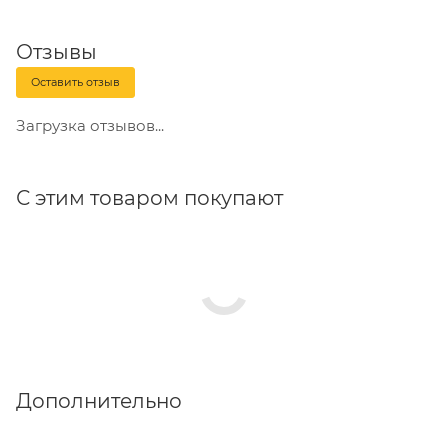
производства он приобретает устойчивость к
коррозии, привлекательный внешний вид,
Отзывы
гигиеничность и длительный срок эксплуатации. Эти
Оставить отзыв
качества оцинкованных метизов позволяют
использовать их для широкого круга работ — от
Загрузка отзывов...
бытового ремонта до строительства и крупной
промышленности.
С этим товаром покупают
Дополнительно