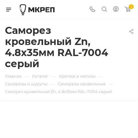
0
Саморез
кровельный Zn,
4.8х35мм RAL-7004
серый
—
—
—
Главная
Каталог
Крепеж и метизы
—
—
Саморезы и шурупы
Саморезы кровельные
Саморез кровельный Zn, 4.8х35мм RAL-7004 серый