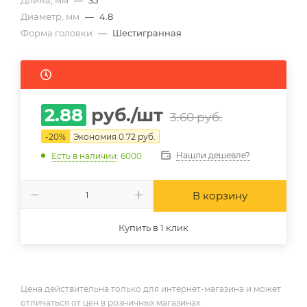
Длина, мм
—
35
Диаметр, мм
—
4.8
Форма головки
—
Шестигранная
2.88
руб.
/шт
3.60
руб.
-
20
%
Экономия
0.72
руб.
Нашли дешевле?
Есть в наличии
: 6000
В корзину
Купить в 1 клик
Цена действительна только для интернет-магазина и может
отличаться от цен в розничных магазинах