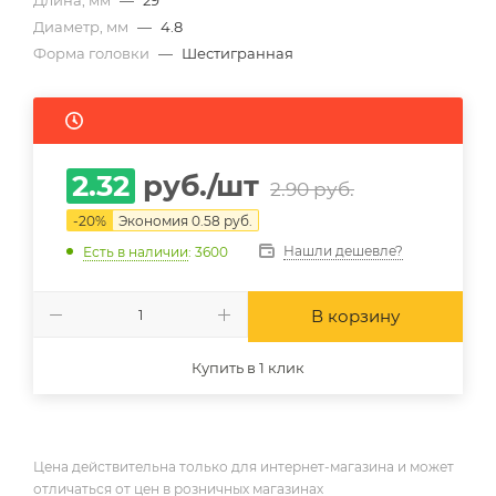
Длина, мм
—
29
Диаметр, мм
—
4.8
Форма головки
—
Шестигранная
2.32
руб.
/шт
2.90
руб.
-
20
%
Экономия
0.58
руб.
Нашли дешевле?
Есть в наличии
: 3600
В корзину
Купить в 1 клик
Цена действительна только для интернет-магазина и может
отличаться от цен в розничных магазинах