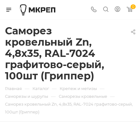
0
Саморез
кровельный Zn,
4,8х35, RAL-7024
графитово-серый,
100шт (Гриппер)
—
—
—
Главная
Каталог
Крепеж и метизы
—
—
Саморезы и шурупы
Саморезы кровельные
Саморез кровельный Zn, 4,8х35, RAL-7024 графитово-серый,
100шт (Гриппер)