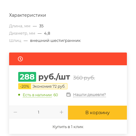
Характеристики
Длина, мм
—
35
Диаметр, мм
—
4,8
Шлиц
—
внешний шестигранник
288
руб.
/шт
360
руб.
-
20
%
Экономия
72
руб.
Нашли дешевле?
Есть в наличии
: 60
В корзину
Купить в 1 клик