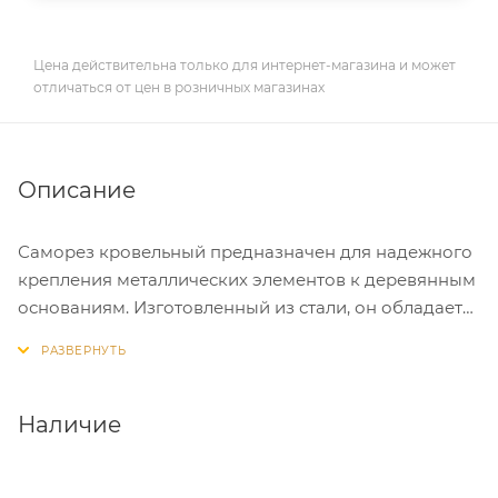
Цена действительна только для интернет-магазина и может
отличаться от цен в розничных магазинах
Описание
Саморез кровельный предназначен для надежного
крепления металлических элементов к деревянным
основаниям. Изготовленный из стали, он обладает
оцинкованным покрытием, что обеспечивает
защиту от коррозии и долговечность. Наконечник в
виде сверла позволяет легко и быстро выполнять
монтаж без предварительного сверления.
Наличие
Шестигранная головка и внешний шестигранник
обеспечивают удобство в работе с инструментом, а