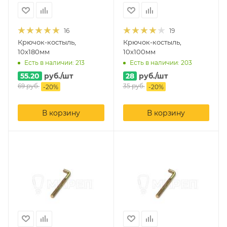
16
19
Крючок-костыль,
Крючок-костыль,
10х180мм
10х100мм
Есть в наличии: 213
Есть в наличии: 203
55.20
руб.
/шт
28
руб.
/шт
69
руб.
35
руб.
-
20
%
-
20
%
В корзину
В корзину