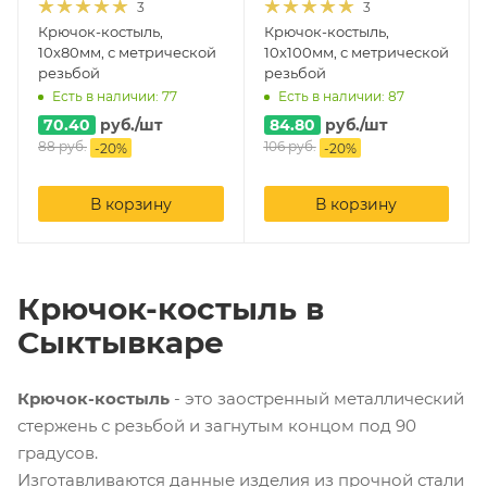
3
3
Крючок-костыль,
Крючок-костыль,
10х80мм, с метрической
10х100мм, с метрической
резьбой
резьбой
Есть в наличии: 77
Есть в наличии: 87
70.40
руб.
/шт
84.80
руб.
/шт
88
руб.
106
руб.
-
20
%
-
20
%
В корзину
В корзину
Крючок-костыль в
Сыктывкаре
Крючок-костыль
- это заостренный металлический
стержень с резьбой и загнутым концом под 90
градусов.
Изготавливаются данные изделия из прочной стали