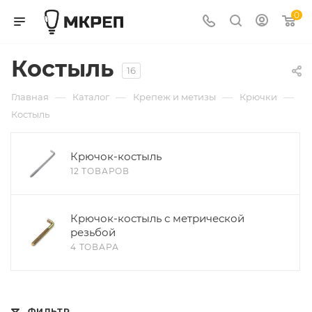
0
Костыль
16
—
—
—
—
Главная
Каталог
Крепеж и метизы
Крючки
Костыль
Крючок-костыль
12 ТОВАРОВ
Крючок-костыль с метрической
резьбой
4 ТОВАРА
ФИЛЬТР