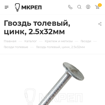
0
Гвоздь толевый,
цинк, 2.5х32мм
—
—
—
—
Главная
Каталог
Крепеж и метизы
Гвозди
—
Гвозди толевые
Гвоздь толевый, цинк, 2.5х32мм