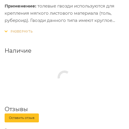
Применение:
толевые гвозди используются для
крепления мягкого листового материала (толь,
рубероид). Гвозди данного типа имеют круглое
сечение и плоскую головку. А широкая шляпка
предотвращает пробивание материала.
Наличие
Отзывы
Оставить отзыв