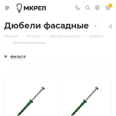
0
Дюбели фасадные
3
—
—
—
Главная
Каталог
Крепеж и метизы
Дюбели
—
Дюбели фасадные
ФИЛЬТР