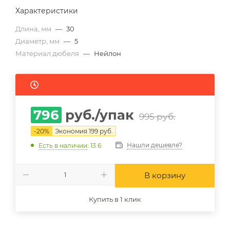
Характеристики
Длина, мм
—
30
Диаметр, мм
—
5
Материал дюбеля
—
Нейлон
796
руб.
/упак
995
руб.
-
20
%
Экономия
199
руб.
Нашли дешевле?
Есть в наличии
: 13.6
В корзину
Купить в 1 клик