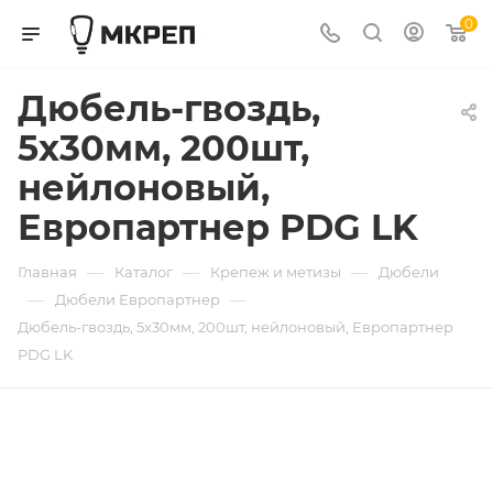
0
Дюбель-гвоздь,
5х30мм, 200шт,
нейлоновый,
Европартнер PDG LK
—
—
—
Главная
Каталог
Крепеж и метизы
Дюбели
—
—
Дюбели Европартнер
Дюбель-гвоздь, 5х30мм, 200шт, нейлоновый, Европартнер
PDG LK