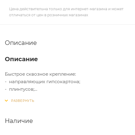
Цена действительна только для интернет-магазина и может
отличаться от цен в розничных магазинах
Описание
Описание
Быстрое сквозное крепление:
- направляющих гипсокартона;
- плинтусов;
- фанерного основания под паркетные полы;
- металлокаркас
Резьбовой гвоздь заранее установлен в дюбель.
Наличие
Основными преимуществами дюбеля являются:
- форма, благодаря которой монтаж осуществляется