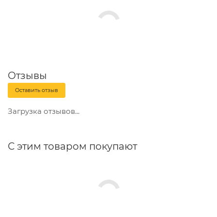
одним ударом молотка;
- большая нерабочая часть дюбеля, позволяющая
осуществлять монтаж сквозь прикрепляемый
материал.
Отзывы
Оставить отзыв
Загрузка отзывов...
С этим товаром покупают