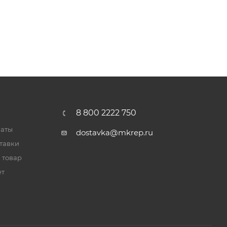
8 800 2222 750
латы
dostavka@mkrep.ru
тавки
 товар
ет