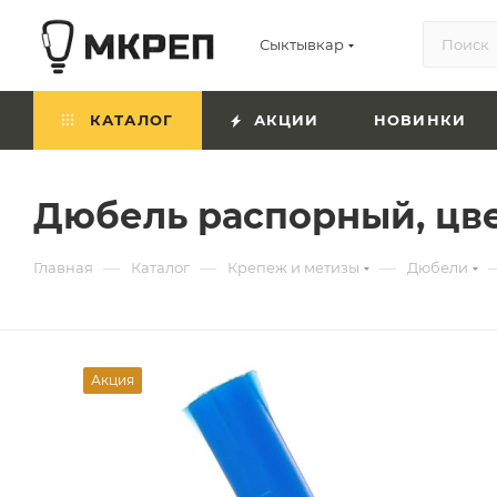
Сыктывкар
КАТАЛОГ
АКЦИИ
НОВИНКИ
Дюбель распорный, цв
—
—
—
Главная
Каталог
Крепеж и метизы
Дюбели
Акция