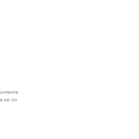
онтента.
е её по