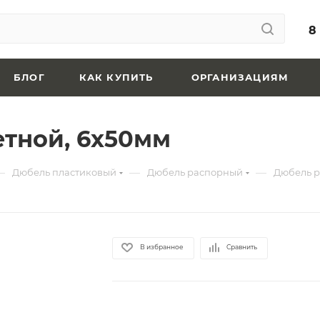
8
БЛОГ
КАК КУПИТЬ
ОРГАНИЗАЦИЯМ
етной, 6х50мм
—
—
—
Дюбель пластиковый
Дюбель распорный
Дюбель р
В избранное
Сравнить