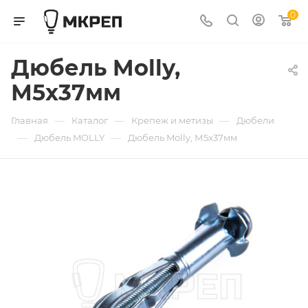
0
Дюбель Molly,
М5x37мм
—
—
—
Главная
Каталог
Крепеж и метизы
Дюбели
—
—
Дюбель MOLLY
Дюбель Molly, М5x37мм