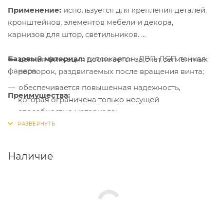
Применение:
используется для крепления деталей,
кронштейнов, элементов мебели и декора,
карнизов для штор, светильников.
Базовый материал:
гипсокартон, ДВП, ДСП, тонкая
цепкая фиксация достигается за счет сегментных
фанера.
распорок, раздвигаемых после вращения винта;
обеспечивается повышенная надежность,
Преимущества:
которая ограничена только несущей
способностью материала;
простой монтаж с минимальным набором
инструментов.
Наличие