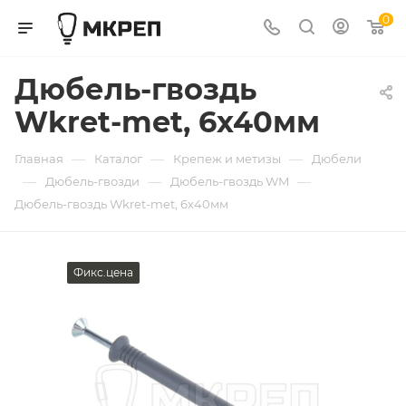
0
Дюбель-гвоздь
Wkret-met, 6х40мм
—
—
—
Главная
Каталог
Крепеж и метизы
Дюбели
—
—
—
Дюбель-гвозди
Дюбель-гвоздь WM
Дюбель-гвоздь Wkret-met, 6х40мм
Фикс.цена