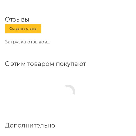
не до конца. Кроме того, дюбель имеет
специальный бортик, который фиксирует крепеж на
поверхности, не позволяя ему проваливаться в
Отзывы
материал.
Оставить отзыв
Особенности:
материалы его изготовления
Загрузка отзывов...
обеспечивают надежность и долговечность
крепления. Оцинкованная сталь защищает крепеж
от главного врага металлических элементов,
С этим товаром покупают
который может быстро разрушить любую
конструкцию - влаги. Монтаж данного крепежа
максимально прост - для установки дюбель-гвоздя с
потайной головкой необходимо высверлить в
основании отверстие чуть глубже длины самого
крепежа, в отверстие установить дюбель и забить
гвоздь. Никакого дополнительного укрепления не
нужно. При установке в пустотелые основания
Дополнительно
рекомендуется выбрать размер так, чтобы