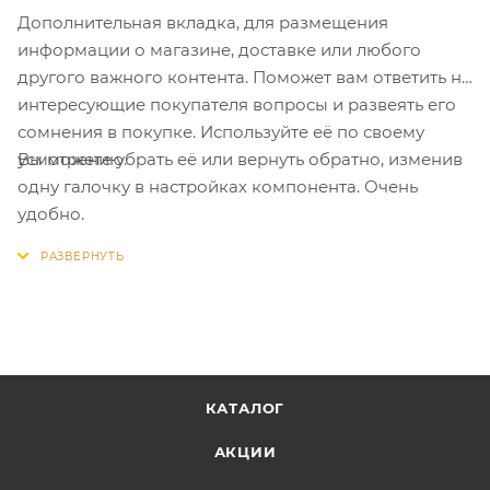
крепление попало в одну из внутренних перемычек
Дополнительная вкладка, для размещения
для надежности крепления.
информации о магазине, доставке или любого
другого важного контента. Поможет вам ответить на
Монтаж:
просверлите отверстие сквозь
интересующие покупателя вопросы и развеять его
закрепляемую деталь. Сделайте зенковку под
сомнения в покупке. Используйте её по своему
потайной бортик. Вставьте дюбель и забейте гвоздь.
Вы можете убрать её или вернуть обратно, изменив
усмотрению.
Деталь закреплена, проверьте надежность
одну галочку в настройках компонента. Очень
крепления и можно пользоваться.
удобно.
Технические характеристики:
КАТАЛОГ
АКЦИИ