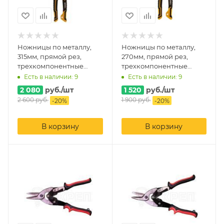
Ножницы по металлу,
Ножницы по металлу,
315мм, прямой рез,
270мм, прямой рез,
трехкомпонентные
трехкомпонентные
рукоятки, Denzel
рукоятки, Denzel
Есть в наличии: 9
Есть в наличии: 9
2 080
руб.
/шт
1 520
руб.
/шт
2 600
руб.
1 900
руб.
-
20
%
-
20
%
В корзину
В корзину