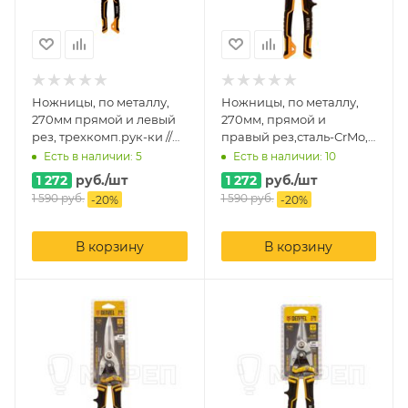
Ножницы, по металлу,
Ножницы, по металлу,
270мм прямой и левый
270мм, прямой и
рез, трехкомп.рук-ки //
правый рез,сталь-СrMo,
Denzel
трехкомп.рук-ки //
Есть в наличии: 5
Есть в наличии: 10
Denzel
1 272
руб.
/шт
1 272
руб.
/шт
1 590
руб.
1 590
руб.
-
20
%
-
20
%
В корзину
В корзину