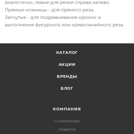
аналогично, левые для резки справа налево.
Прямые ножницы - для прямого реза.
Загнутые - для подравнивания кромок и
выполнения фигурного или криволинейного реза.
КАТАЛОГ
АКЦИИ
БРЕНДЫ
БЛОГ
КОМПАНИЯ
О компании
Новости