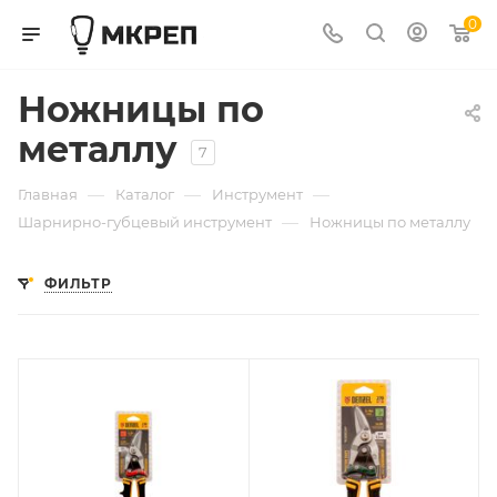
0
Ножницы по
металлу
7
—
—
—
Главная
Каталог
Инструмент
—
Шарнирно-губцевый инструмент
Ножницы по металлу
ФИЛЬТР