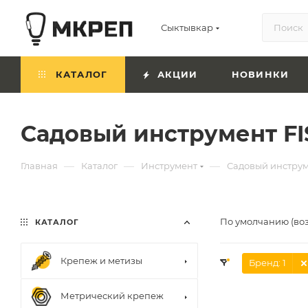
Сыктывкар
КАТАЛОГ
АКЦИИ
НОВИНКИ
Садовый инструмент F
—
—
—
Главная
Каталог
Инструмент
Садовый инструм
По умолчанию (во
КАТАЛОГ
Крепеж и метизы
Бренд
: 1
Метрический крепеж