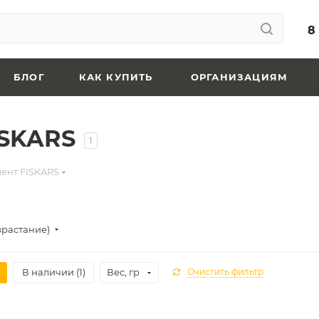
8
БЛОГ
КАК КУПИТЬ
ОРГАНИЗАЦИЯМ
ISKARS
1
ент FISKARS
зрастание)
В наличии (
1
)
Вес, гр
Очистить фильтр