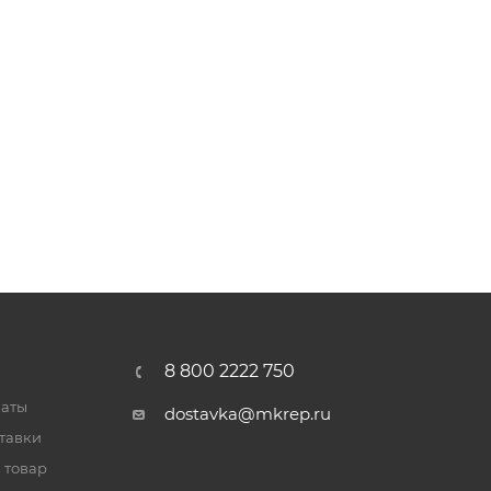
8 800 2222 750
латы
dostavka@mkrep.ru
тавки
 товар