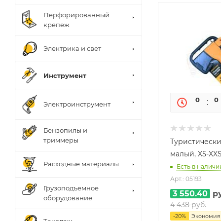
Перфорированный
крепеж
Электрика и свет
Инструмент
0
0
Электроинструмент
Бензопилы и
триммеры
Туристически
малый, X5-XXS 
Расходные материалы
Есть в наличии
Арт.: 05193
Грузоподъемное
3 550.40
ру
оборудование
4 438
руб.
-
20
%
Экономи