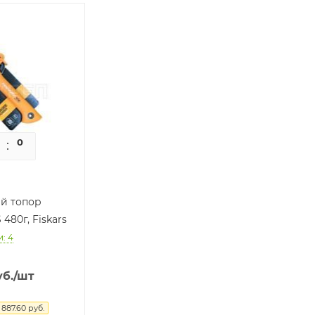
0
0
й топор
480г, Fiskars
: 4
б.
/шт
я
887.60
руб.