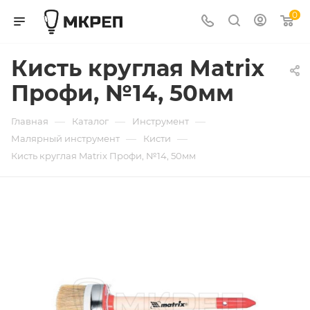
0
Кисть круглая Matrix
Профи, №14, 50мм
—
—
—
Главная
Каталог
Инструмент
—
—
Малярный инструмент
Кисти
Кисть круглая Matrix Профи, №14, 50мм