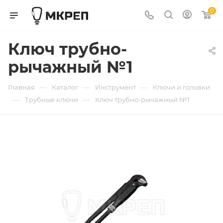
0
Ключ трубно-
рычажный №1
—
—
—
Главная
Каталог
Инструмент
Ключи и головки
—
—
Трубные ключи
Ключ трубно-рычажный №1