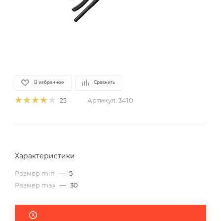
В избранное
Сравнить
Артикул:
3410
25
Характеристики
Размер min
—
5
Размер max
—
30