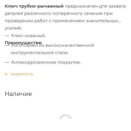
Ключ трубно-рычажный
предназначен для захвата
деталей различного поперечного сечения при
проведении работ с применением значительных
усилий.
Ключ кованый.
Преимущества:
Изготовлен из высококачественной
инструментальной стали.
Антикоррозионное покрытие.
Прямые губки для передачи большего усилия.
Зубья прогрессивной формы обеспечивают
надежное сцепление с поверхностью.
Наличие
Зубья подвергнуты индукционной закалке до
твердости 50–55 HRC.