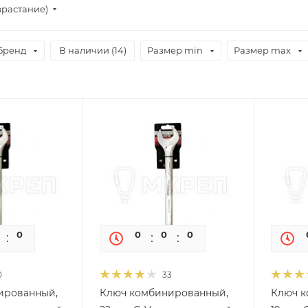
зрастание)
Бренд
В наличии (
14
)
Размер min
Размер max
0
0
0
0
0
0
0
33
ированный,
Ключ комбинированный,
Ключ к