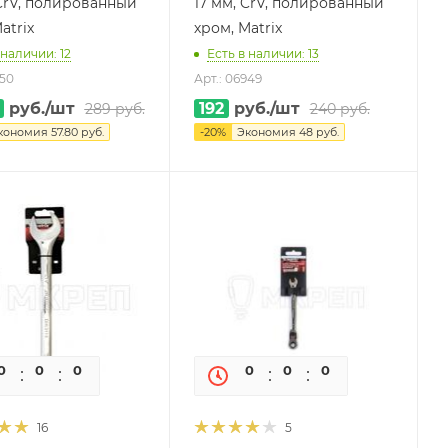
 CrV, полированный
17 мм, CrV, полированный
atrix
хром, Matrix
 наличии: 12
Есть в наличии: 13
950
Арт.: 06949
руб.
/шт
192
руб.
/шт
289
руб.
240
руб.
кономия
57.80
руб.
-
20
%
Экономия
48
руб.
0
0
0
0
0
0
0
0
16
5