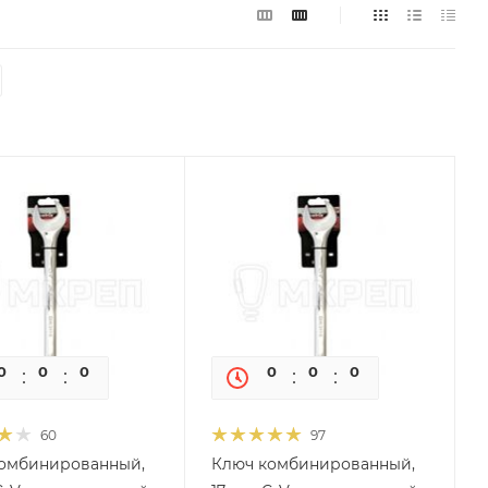
0
0
0
0
0
0
0
0
60
97
омбинированный,
Ключ комбинированный,