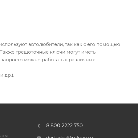
используют автолюбители, так как с его помощью
 Также трещоточные ключи могут иметь
 запросто можно работать в различных
 др.).
8 800 2222 750
латы
dostavka@mkrep.ru