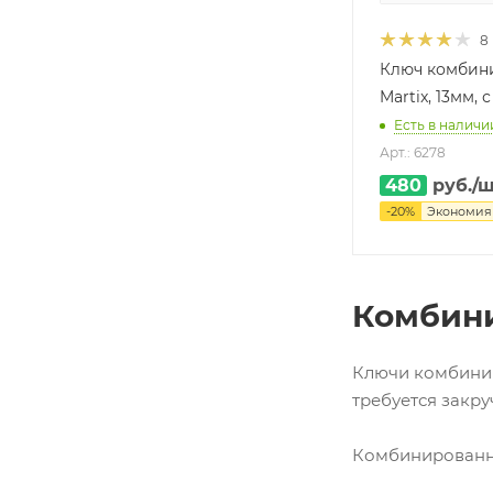
8
Ключ комбин
Martix, 13мм,
Есть в наличии
Арт.: 6278
480
руб.
/
-
20
%
Экономи
Комбини
Ключи комбинир
требуется закру
Комбинированны