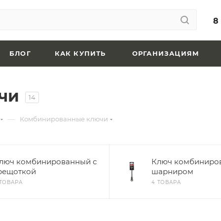
8
БЛОГ
КАК КУПИТЬ
ОРГАНИЗАЦИЯМ
чи
14
—
Комбинированные ключи
люч комбинированный с
Ключ комбиниро
рещоткой
шарниром
 ТОВАРА
4 ТОВАРА