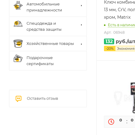
Ключ комбин
Автомобильные
13 мм, CrV, п
принадлежности
хром, Matrix
Спецодежда и
Есть в наличии
средства защиты
Арт.: 06948
132
руб.
/ш
Хозяйственные товары
-
20
%
Экономи
Подарочные
сертификаты
Оставить отзыв
0
0