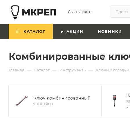
Сыктывкар
КАТАЛОГ
АКЦИИ
НОВИНКИ
Комбинированные клю
—
—
—
Главная
Каталог
Инструмент
Ключи и головки
К
Ключ комбинированный
т
7 ТОВАРОВ
3