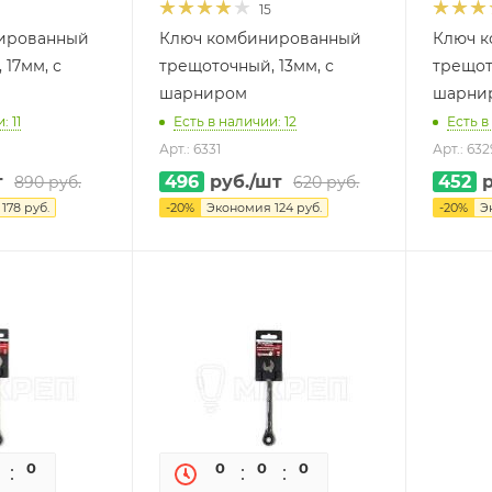
15
ированный
Ключ комбинированный
Ключ 
 17мм, с
трещоточный, 13мм, с
трещот
шарниром
шарни
: 11
Есть в наличии: 12
Есть в
Арт.: 6331
Арт.: 632
т
496
руб.
/шт
452
р
890
руб.
620
руб.
я
178
руб.
-
20
%
Экономия
124
руб.
-
20
%
Э
0
0
0
0
0
0