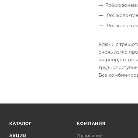
Рожково-нак
Рожково-тре
Рожково-тре
Ключи с трещот
очень легко пр
шарнир, которы
труднодоступны
Все комбинирова
КАТАЛОГ
КОМПАНИЯ
АКЦИИ
О компании