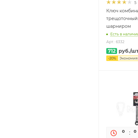
5
Ключ комбин
трещоточный,
шарниром
Есть в наличии
Арт.: 6332
712
руб.
/ш
-
20
%
Экономи
0
0