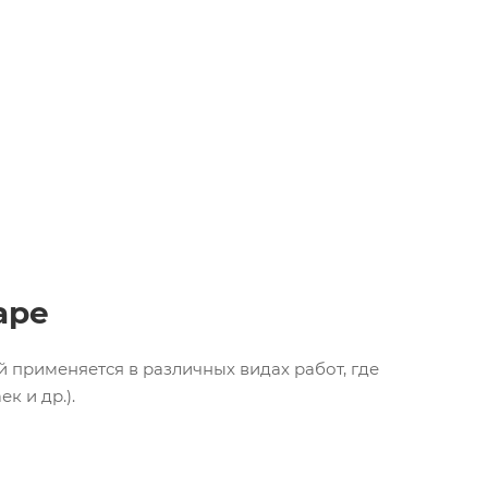
аре
 применяется в различных видах работ, где
к и др.).