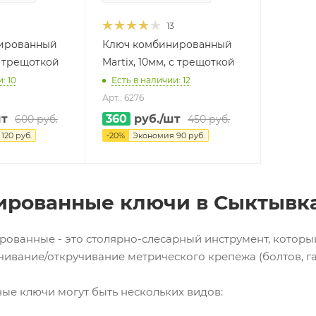
13
ированный
Ключ комбинированный
 с трещоткой
Martix, 10мм, с трещоткой
: 10
Есть в наличии: 12
Арт.: 6276
шт
360
руб.
/шт
600
руб.
450
руб.
я
120
руб.
-
20
%
Экономия
90
руб.
рованные ключи в Сыктывк
ованные - это столярно-слесарный инструмент, который
чивание/откручивание метрического крепежа (болтов, гае
е ключи могут быть нескольких видов: