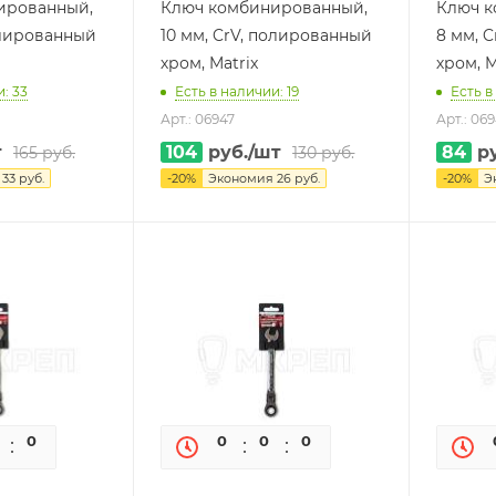
ированный,
Ключ комбинированный,
Ключ к
олированный
10 мм, CrV, полированный
8 мм, 
хром, Matrix
хром, M
: 33
Есть в наличии: 19
Есть в
Арт.: 06947
Арт.: 06
т
104
руб.
/шт
84
ру
165
руб.
130
руб.
я
33
руб.
-
20
%
Экономия
26
руб.
-
20
%
Э
0
0
0
0
0
0