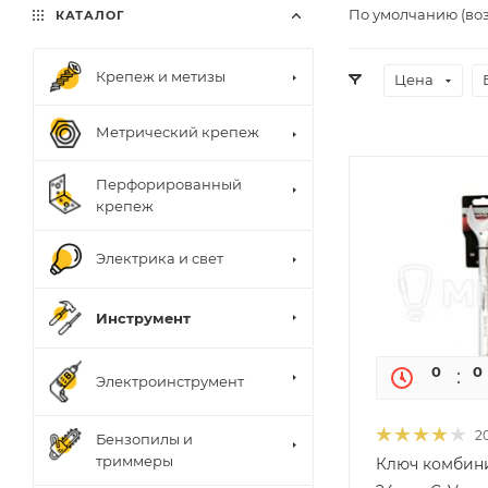
По умолчанию (во
КАТАЛОГ
Крепеж и метизы
Цена
Метрический крепеж
Перфорированный
крепеж
Электрика и свет
Инструмент
0
0
Электроинструмент
2
Бензопилы и
триммеры
Ключ комбин