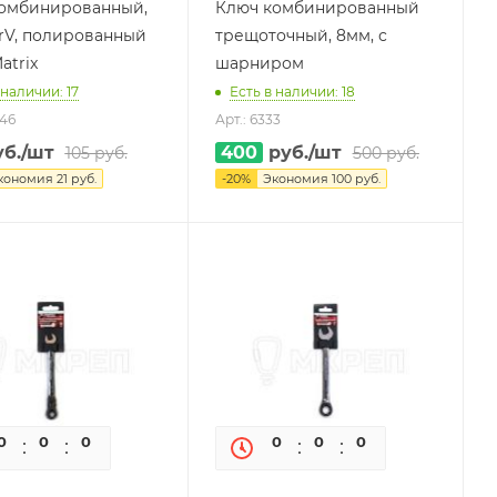
омбинированный,
Ключ комбинированный
CrV, полированный
трещоточный, 8мм, с
atrix
шарниром
 наличии: 17
Есть в наличии: 18
946
Арт.: 6333
б.
/шт
400
руб.
/шт
105
руб.
500
руб.
кономия
21
руб.
-
20
%
Экономия
100
руб.
0
0
0
0
0
0
0
0