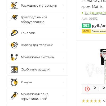
24 мм, CrV, 
Расходные материалы
хром, Matrix
Есть в наличии
Грузоподъемное
Арт.: 06952
оборудование
392
руб.
/ш
-
20
%
Экономи
Такелаж
Колеса для тележек
Монтажные системы
Скобяные изделия
Хомуты
0
0
Монтажная пена,
герметики, клей
5