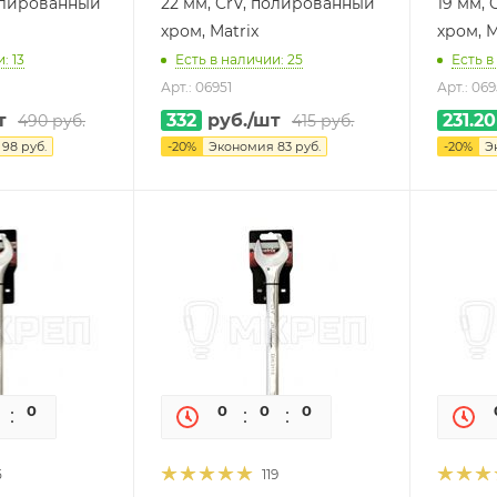
полированный
22 мм, CrV, полированный
19 мм,
хром, Matrix
хром, M
: 13
Есть в наличии: 25
Есть в
Арт.: 06951
Арт.: 06
т
332
руб.
/шт
231.20
490
руб.
415
руб.
я
98
руб.
-
20
%
Экономия
83
руб.
-
20
%
Э
0
0
0
0
0
0
5
119