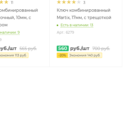
11
3
комбинированный
Ключ комбинированный
очный, 10мм, с
Martix, 17мм, с трещоткой
ром
Есть в наличии: 13
 наличии: 9
Арт.: 6279
9
уб.
/шт
560
руб.
/шт
565
руб.
700
руб.
кономия
113
руб.
-
20
%
Экономия
140
руб.