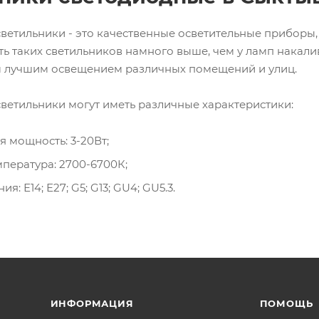
ветильники - это качественные осветительные приборы
сть таких светильников намного выше, чем у ламп накал
 лучшим освещением различных помещений и улиц.
ветильники могут иметь различные характеристики:
 мощность: 3-20Вт;
пература: 2700-6700К;
я: Е14; Е27; G5; G13; GU4; GU5.3.
ИНФОРМАЦИЯ
ПОМОЩЬ