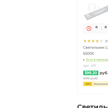
0
0
2
Светильник L
6500К
Есть в наличии
Арт.: 4711
399.20
руб
499
руб.
-
20
%
Экономи
Светиль