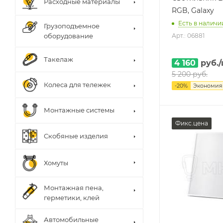
Расходные материалы
RGB, Galaxy
Есть в наличии
Грузоподъемное
оборудование
Арт.: 06881
Такелаж
4 160
руб.
5 200
руб.
Колеса для тележек
-
20
%
Экономи
Монтажные системы
Фикс.цена
Скобяные изделия
Хомуты
Монтажная пена,
герметики, клей
Автомобильные