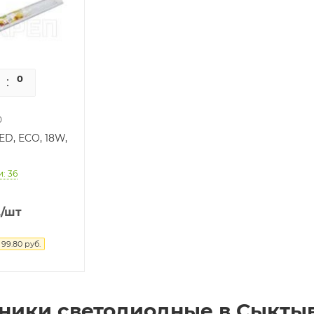
0
0
0
ED, ECO, 18W,
: 36
.
/шт
я
99.80
руб.
ники светодиодные в Сыкты