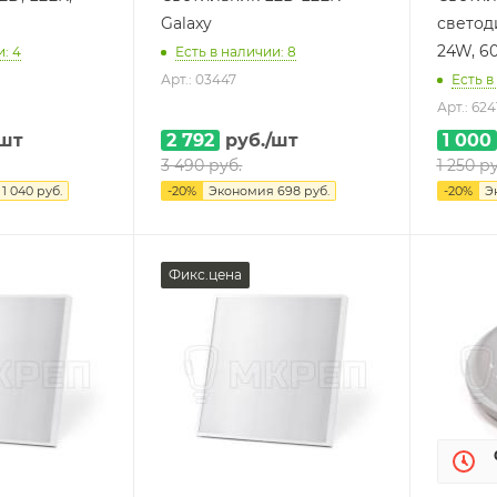
Galaxy
светод
24W, 6
: 4
Есть в наличии: 8
Арт.: 03447
Есть в
Арт.: 624
/шт
2 792
руб.
/шт
1 000
3 490
руб.
1 250
ру
я
1 040
руб.
-
20
%
Экономия
698
руб.
-
20
%
Э
Фикс.цена