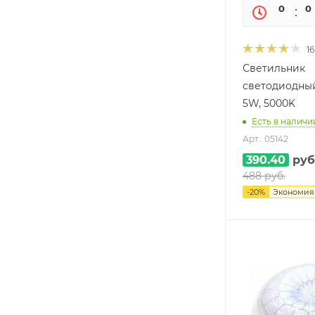
0
0
16
Светильник
светодиодный
5W, 5000K
Есть в наличии
Арт.: 05142
390.40
руб
488
руб.
-
20
%
Экономи