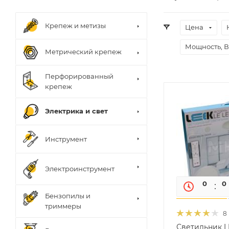
Крепеж и метизы
Цена
Мощность, В
Метрический крепеж
Перфорированный
крепеж
Электрика и свет
Инструмент
Электроинструмент
0
0
Бензопилы и
триммеры
8
Светильник L