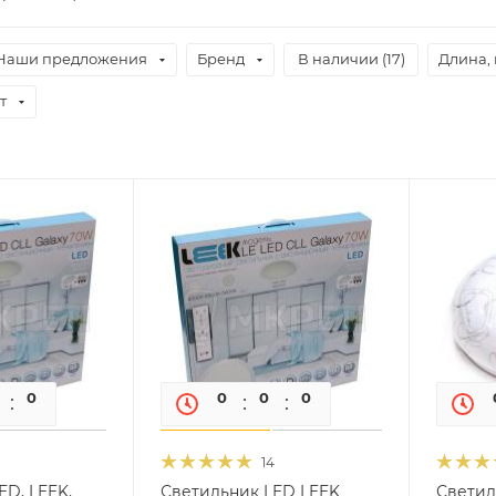
Наши предложения
Бренд
В наличии (
17
)
Длина,
т
0
0
0
0
0
0
14
ED, LEEK,
Светильник LED LEEK
Светил