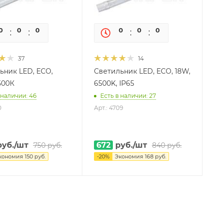
0
0
0
0
0
0
0
0
37
14
ьник LED, ECO,
Светильник LED, ECO, 18W,
500К
6500K, IP65
 наличии: 46
Есть в наличии: 27
0
Арт.: 4709
уб.
/шт
672
руб.
/шт
750
руб.
840
руб.
кономия
150
руб.
-
20
%
Экономия
168
руб.