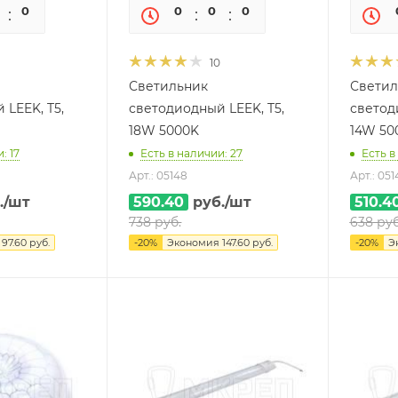
0
0
0
0
0
0
10
Светильник
Светил
 LEEK, T5,
светодиодный LEEK, T5,
светод
18W 5000K
14W 50
: 17
Есть в наличии: 27
Есть в
Арт.: 05148
Арт.: 051
.
/шт
590.40
руб.
/шт
510.4
738
руб.
638
руб
я
97.60
руб.
-
20
%
Экономия
147.60
руб.
-
20
%
Э