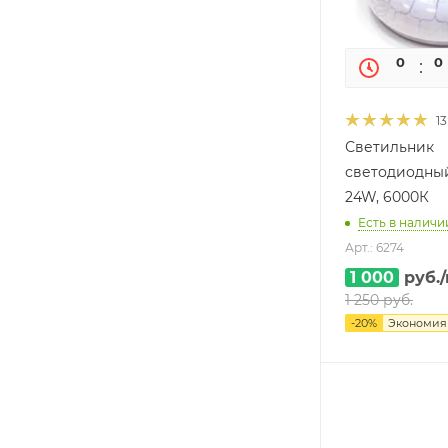
0
0
13
Светильник
светодиодный
24W, 6000К
Есть в наличии
Арт.: 6274
1 000
руб.
1 250
руб.
-
20
%
Экономи