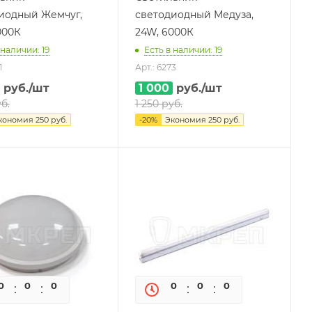
иодный Жемчуг,
светодиодный Медуза,
000К
24W, 6000К
 наличии: 19
Есть в наличии: 19
1
Арт.: 6273
руб.
/шт
1 000
руб.
/шт
б.
1 250
руб.
кономия
250
руб.
-
20
%
Экономия
250
руб.
0
0
0
0
0
0
0
0