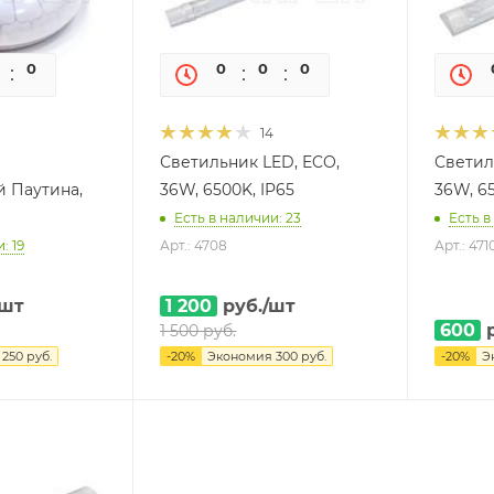
0
0
0
0
0
0
14
Светильник LED, ECO,
Светил
 Паутина,
36W, 6500K, IP65
36W, 6
Есть в наличии: 23
Есть в
: 19
Арт.: 4708
Арт.: 471
/шт
1 200
руб.
/шт
600
р
1 500
руб.
я
250
руб.
-
20
%
Экономия
300
руб.
-
20
%
Э