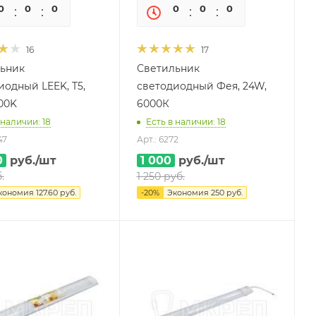
0
0
0
0
0
0
0
0
16
17
ьник
Светильник
иодный LEEK, T5,
светодиодный Фея, 24W,
00K
6000К
 наличии: 18
Есть в наличии: 18
47
Арт.: 6272
0
руб.
/шт
1 000
руб.
/шт
.
1 250
руб.
кономия
127.60
руб.
-
20
%
Экономия
250
руб.