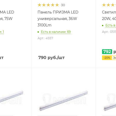
30
МА LED
Панель ПРИЗМА LED
Светил
я, 75W
универсальная, 36W
20W, 40
3100Lm
Есть в
: 1
Есть в наличии: 69
Арт.: 051
Арт.: 4937
792
р
шт
790
руб.
/шт
-
20
%
Э