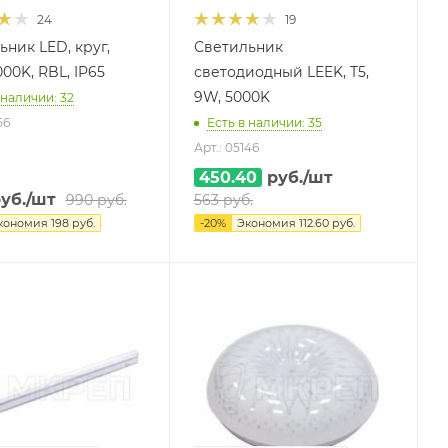
24
19
ьник LED, круг,
Светильник
00K, RBL, IP65
светодиодный LEEK, T5,
9W, 5000K
 наличии: 32
56
Есть в наличии: 35
Арт.: 05146
450.40
руб.
/шт
уб.
/шт
990
руб.
563
руб.
кономия
198
руб.
-
20
%
Экономия
112.60
руб.