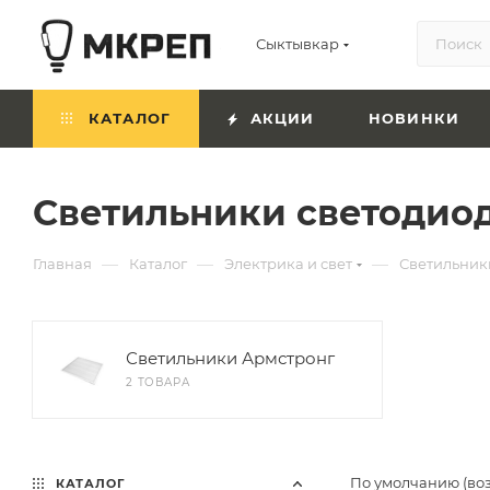
Сыктывкар
КАТАЛОГ
АКЦИИ
НОВИНКИ
Светильники светодио
—
—
—
Главная
Каталог
Электрика и свет
Светильник
Светильники Армстронг
2 ТОВАРА
По умолчанию (во
КАТАЛОГ