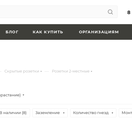
8
БЛОГ
КАК КУПИТЬ
ОРГАНИЗАЦИЯМ
—
—
Скрытые розетки
Розетки 2-местные
зрастание)
В наличии (
8
)
Заземление
Количество гнезд
Мон