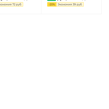
кономия
72
руб.
-
20
%
Экономия
39
руб.