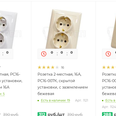
0
0
0
0
0
0
7
16
тная, РС16-
Розетка 2-местная, 16А,
Розетка
 установки,
РС16-007К, скрытой
РС16-0
м 16А
установки, с заземлением
устано
бежевая
бежев
: 5
Есть в наличии: 19
Арт.: 1121
Есть в
Арт.: 1124
т
312
руб.
/шт
288
р
390
руб.
390
руб.