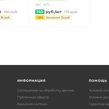
Арт.: 4474
т
140
руб.
/шт
180
руб.
175
руб.
я
36
руб.
-
20
%
Экономия
35
руб.
ИНФОРМАЦИЯ
ПОМОЩЬ
Соглашение на обработку данных
Условия оп
Публичная оферта
Условия дос
Бонусная система
Гарантия на