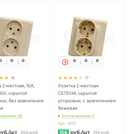
0
0
0
0
0
0
0
0
16
17
 2-местная, 16А,
Розетка 2-местная
05К, скрытой
СЕЛЕНА, скрытой
вки, без заземления
установки, с заземлением
ая
бежевая
 наличии: 26
Есть в наличии: 5
Арт.: 4622
уб.
/шт
156
руб.
/шт
360
руб.
195
руб.