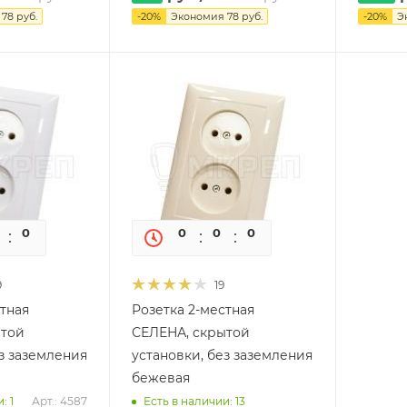
я
78
руб.
-
20
%
Экономия
78
руб.
-
20
%
Э
0
0
0
0
0
0
9
19
стная
Розетка 2-местная
ытой
СЕЛЕНА, скрытой
ез заземления
установки, без заземления
бежевая
: 1
Арт.: 4587
Есть в наличии: 13