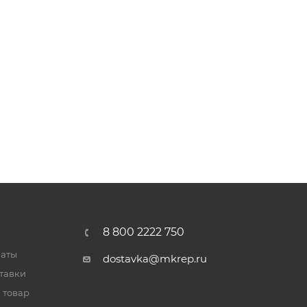
8 800 2222 750
латы
dostavka@mkrep.ru
тавки
 товар