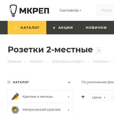
Сыктывкар
КАТАЛОГ
АКЦИИ
НОВИНКИ
Розетки 2-местные
6
—
—
—
Главная
Каталог
Электрика и свет
Розетки
По умолчанию (во
КАТАЛОГ
Крепеж и метизы
Цена
Метрический крепеж