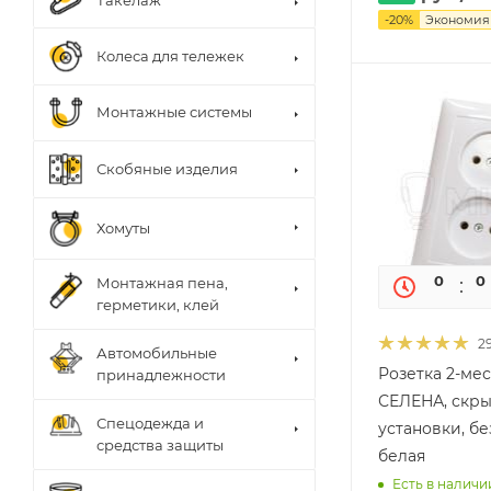
Такелаж
-
20
%
Экономи
Колеса для тележек
Монтажные системы
Скобяные изделия
Хомуты
0
0
Монтажная пена,
герметики, клей
2
Автомобильные
Розетка 2-ме
принадлежности
СЕЛЕНА, скр
Спецодежда и
установки, б
средства защиты
белая
Есть в наличии