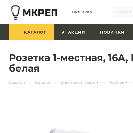
Сыктывкар
КАТАЛОГ
АКЦИИ
НОВИНКИ
Розетка 1-местная, 16A,
белая
—
—
—
Главная
Каталог
Электрика и свет
Розетки