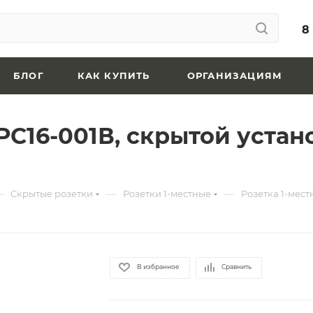
8
БЛОГ
КАК КУПИТЬ
ОРГАНИЗАЦИЯМ
 РС16-001В, скрытой уста
—
—
—
Скрытые розетки
Розетки 1-местные
Розетка 1-мест
В избранное
Сравнить