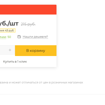
б.
/шт
215
руб.
мия
43
руб.
Нашли дешевле?
ичии
: 50
В корзину
Купить в 1 клик
азина и может отличаться от цен в розничных магазинах