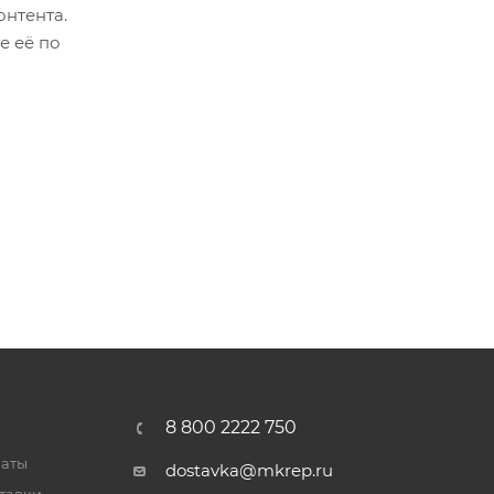
онтента.
е её по
8 800 2222 750
латы
dostavka@mkrep.ru