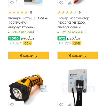
13
9
Фонарь Фотон LED WLA-
Фонарь-прожектор
400 3W+1W,
РЕКОРД PB-3200,
аккумуляторный
светодиодный
аккумуляторный
Есть в наличии: 11
Есть в наличии: 16
1 000
руб.
/шт
872
руб.
/шт
1 250
руб.
1 090
руб.
-
20
%
-
20
%
В корзину
В корзину