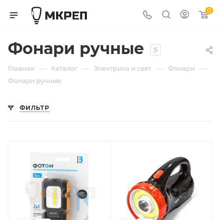
0
Фонари ручные
5
—
—
—
—
Главная
Каталог
Электрика и свет
Фонари
Фонари ручные
ФИЛЬТР