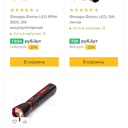
4
6
Фонарь Фотон LED RPM-
Фонарь Фотон LED, 3W,
5500, 3W
линза
аккумуляторный
Есть в наличии: 13
Есть в наличии: 13
1 024
руб.
/шт
720
руб.
/шт
1 280
руб.
900
руб.
-
20
%
-
20
%
В корзину
В корзину