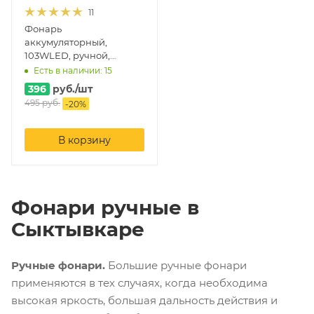
11
Фонарь
аккумуляторный,
103WLED, ручной,
встроенный заряд 1W
Есть в наличии: 15
396
руб.
/шт
495
руб.
-
20
%
В корзину
Фонари ручные в
Сыктывкаре
Ручные фонари.
Большие ручные фонари
применяются в тех случаях, когда необходима
высокая яркость, большая дальность действия и