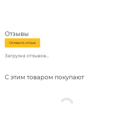
Добровольной сертификации в системе ГОСТ Р.
Изолента SAFELINE имеет специальное тиснение
на поверхности ленты (кроме желто-зеленой) для
защиты от подделок.
Отзывы
Оставить отзыв
Загрузка отзывов...
С этим товаром покупают