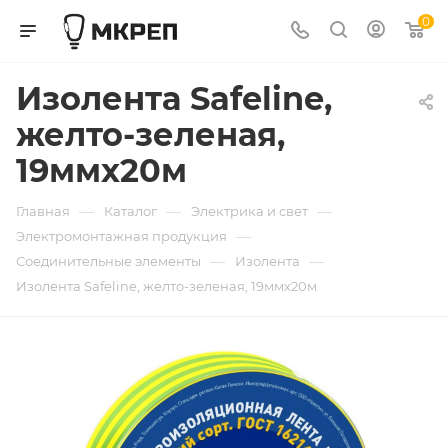
0
Изолента Safeline,
желто-зеленая,
19ммх20м
—
—
—
Главная
Каталог
Электрика и свет
—
Электромонтажная продукция
—
—
Соединительные элементы
Изолента
Изолента Safeline, желто-зеленая, 19ммх20м