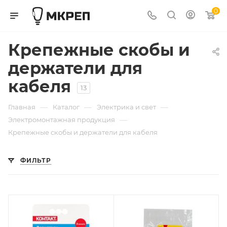
0
Крепежные скобы и
держатели для
кабеля
13
—
—
—
Главная
Каталог
Электрика и свет
—
Электромонтажная продукция
Крепежные скобы и держатели для кабеля
ФИЛЬТР