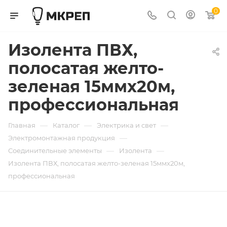
0
Изолента ПВХ,
полосатая желто-
зеленая 15ммx20м,
профессиональная
—
—
—
Главная
Каталог
Электрика и свет
—
Электромонтажная продукция
—
—
Соединительные элементы
Изолента
Изолента ПВХ, полосатая желто-зеленая 15ммx20м,
профессиональная