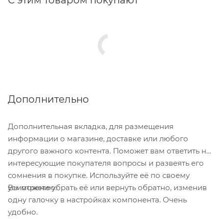
Ползунком зажима клеммы фиксируется проводник
внутри клеммы.
Дополнительно
Дополнительная вкладка, для размещения
информации о магазине, доставке или любого
другого важного контента. Поможет вам ответить на
интересующие покупателя вопросы и развеять его
сомнения в покупке. Используйте её по своему
Вы можете убрать её или вернуть обратно, изменив
усмотрению.
одну галочку в настройках компонента. Очень
удобно.