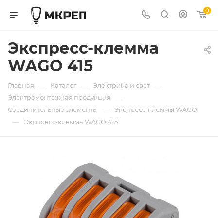
0
Экспресс-клемма
WAGO 415
—
—
—
Главная
Каталог
Электрика и свет
—
Электромонтажная продукция
—
Соединительные элементы
Экспресс-клеммы WAGO
—
Экспресс-клемма WAGO 415