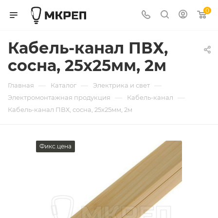
0
Кабель-канал ПВХ,
сосна, 25x25мм, 2м
—
—
—
Главная
Каталог
Электрика и свет
—
—
Электромонтажная продукция
Кабель-канал
Кабель-канал ПВХ, сосна, 25x25мм, 2м
Фикс.цена