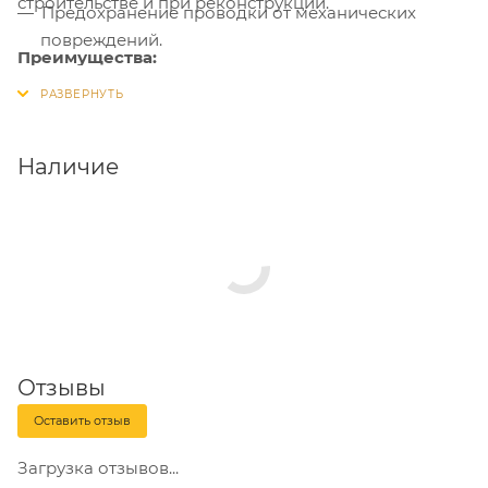
строительстве и при реконструкции.
Предохранение проводки от механических
повреждений.
Преимущества:
Исключение возможного пожара при коротком
замыкании.
Ограничение несанкционированного доступа к
Наличие
проводке.
Упрощение монтажа электропроводки при
строительстве и реконструкции зданий.
Обеспечение быстрого доступа к проводке в
аварийной ситуации.
Возможность быстрой модернизации и
дополнения проводки.
Отзывы
Оставить отзыв
Загрузка отзывов...