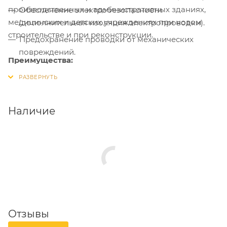
производственных и административных зданиях,
Обеспечение электробезопасности
медицинских и детских учреждениях при новом
(дополнительная изоляция электропроводки).
строительстве и при реконструкции.
Предохранение проводки от механических
повреждений.
Преимущества:
Исключение возможного пожара при коротком
замыкании.
Ограничение несанкционированного доступа к
Наличие
проводке.
Упрощение монтажа электропроводки при
строительстве и реконструкции зданий.
Обеспечение быстрого доступа к проводке в
аварийной ситуации.
Возможность быстрой модернизации и
дополнения проводки.
Отзывы