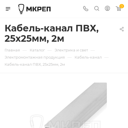
0
Кабель-канал ПВХ,
25x25мм, 2м
—
—
—
Главная
Каталог
Электрика и свет
—
—
Электромонтажная продукция
Кабель-канал
Кабель-канал ПВХ, 25x25мм, 2м