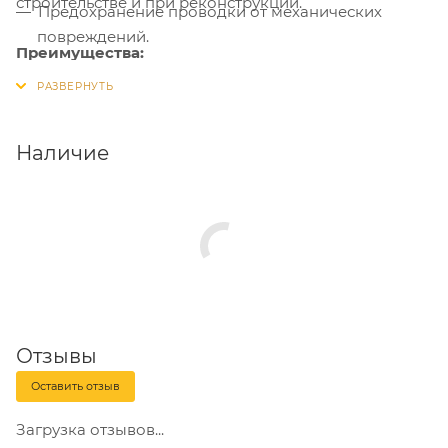
строительстве и при реконструкции.
Предохранение проводки от механических
повреждений.
Преимущества:
Исключение возможного пожара при коротком
замыкании.
Ограничение несанкционированного доступа к
Наличие
проводке.
Упрощение монтажа электропроводки при
строительстве и реконструкции зданий.
Обеспечение быстрого доступа к проводке в
аварийной ситуации.
Возможность быстрой модернизации и
дополнения проводки.
Отзывы
Оставить отзыв
Загрузка отзывов...