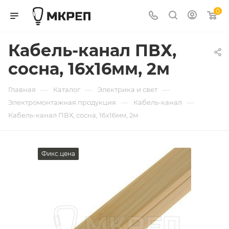
0
Кабель-канал ПВХ,
сосна, 16x16мм, 2м
—
—
—
Главная
Каталог
Электрика и свет
—
—
Электромонтажная продукция
Кабель-канал
Кабель-канал ПВХ, сосна, 16x16мм, 2м
Фикс.цена