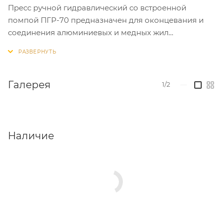
Пресс ручной гидравлический со встроенной
помпой ПГР-70 предназначен для оконцевания и
соединения алюминиевых и медных жил
изолированных проводов и кабелей сечением 4 –
70 мм² способом опрессовки с использованием
кабельных наконечников и гильз стандарта DIN с
помощью набора шестигранных матриц.
Галерея
1/2
—
Наличие