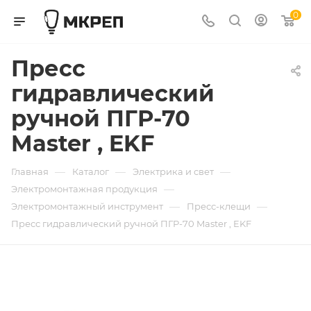
0
Пресс
гидравлический
ручной ПГР-70
Master , EKF
—
—
—
Главная
Каталог
Электрика и свет
—
Электромонтажная продукция
—
—
Электромонтажный инструмент
Пресс-клещи
Пресс гидравлический ручной ПГР-70 Master , EKF