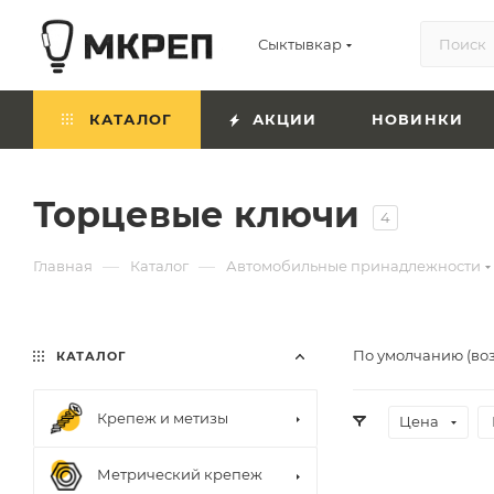
Сыктывкар
КАТАЛОГ
АКЦИИ
НОВИНКИ
Торцевые ключи
4
—
—
Главная
Каталог
Автомобильные принадлежности
По умолчанию (во
КАТАЛОГ
Крепеж и метизы
Цена
Метрический крепеж