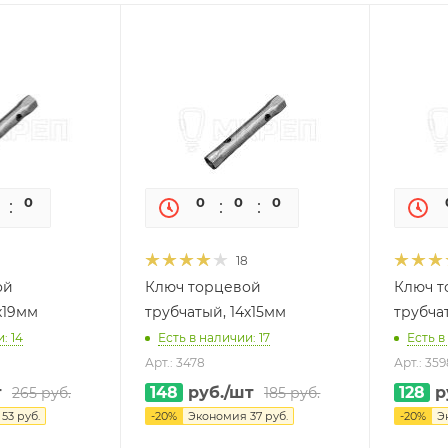
0
0
0
0
0
0
18
ой
Ключ торцевой
Ключ т
х19мм
трубчатый, 14х15мм
трубчат
: 14
Есть в наличии: 17
Есть в
Арт.: 3478
Арт.: 359
т
148
руб.
/шт
128
р
265
руб.
185
руб.
я
53
руб.
-
20
%
Экономия
37
руб.
-
20
%
Э