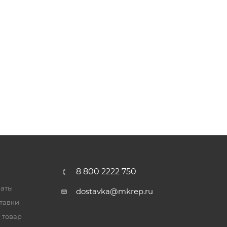
8 800 2222 750
латы
dostavka@mkrep.ru
тавки
 товар