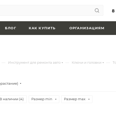
8
БЛОГ
КАК КУПИТЬ
ОРГАНИЗАЦИЯМ
—
—
—
Инструмент для ремонта авто
Ключи и головки
Т
зрастание)
В наличии (
4
)
Размер min
Размер max