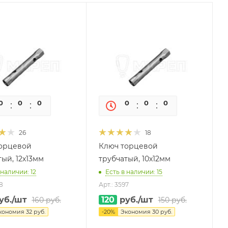
0
0
0
0
0
0
0
0
26
18
орцевой
Ключ торцевой
ый, 12х13мм
трубчатый, 10х12мм
 наличии: 12
Есть в наличии: 15
8
Арт.: 3597
уб.
/шт
120
руб.
/шт
160
руб.
150
руб.
кономия
32
руб.
-
20
%
Экономия
30
руб.