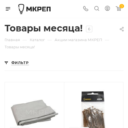
0
Товары месяца!
6
—
—
—
Главная
Каталог
Акции магазина МКРЕП
Товары месяца!
ФИЛЬТР