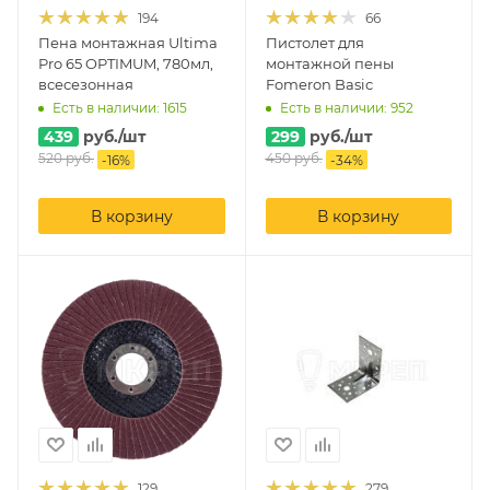
194
66
Пена монтажная Ultima
Пистолет для
Pro 65 OPTIMUM, 780мл,
монтажной пены
всесезонная
Fomeron Basic
Есть в наличии: 1615
Есть в наличии: 952
439
руб.
/шт
299
руб.
/шт
520
руб.
450
руб.
-
16
%
-
34
%
В корзину
В корзину
129
279