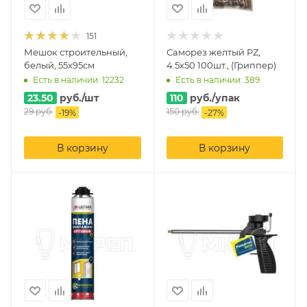
151
Мешок строительный,
Саморез желтый PZ,
белый, 55х95см
4.5х50 100шт., (Гриппер)
Есть в наличии: 12232
Есть в наличии: 389
23.50
руб.
/шт
110
руб.
/упак
29
руб.
150
руб.
-
19
%
-
27
%
В корзину
В корзину