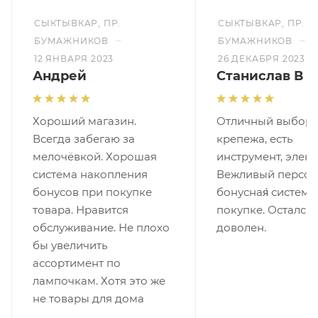
СЫКТЫВКАР, ПР.
СЫКТЫВКАР, ПР.
–
–
БУМАЖНИКОВ
БУМАЖНИКОВ
12 ЯНВАРЯ 2023
26 ДЕКАБРЯ 2023
Андрей
Станислав В
Хороший магазин.
Отличный выбор
Всегда забегаю за
крепежа, есть
мелочёвкой. Хорошая
инструмент, элект
система накопления
Вежливый персон
бонусов при покупке
бонусная́ система
товара. Нравится
покупке. Остался
обслуживание. Не плохо
доволен.
бы увеличить
ассортимент по
лампочкам. Хотя это же
не товары для дома